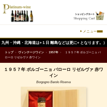
メニュー
沖縄・北海道は+１日 離島などは更に+ となります。）
トップ
›
ヴィンテージワイン
›
1957年
›
１９５７年 ボルゴーニョ バ
ローロ リゼルヴァ 赤ワイン
１９５７年 ボルゴーニョ バローロ リゼルヴァ 赤ワ
イン
Borgogno Barolo Riserva