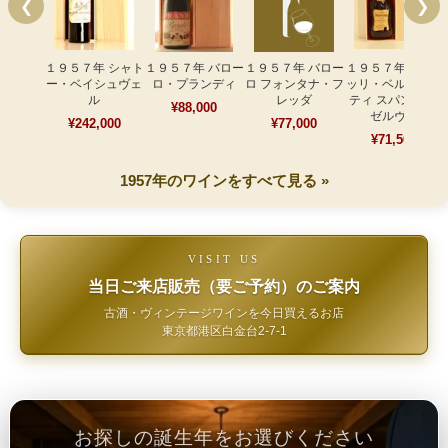
❮
❯
１９５７年 シャト
１９５７年 バロー
１９５７年 バロー
１９５７年フラテ
ー・ベイシュヴェ
ロ・プランディ
ロ フォンタナ・フ
ッリ・ベルテレッ
ル
レッダ
ティ スパンナ リ
¥88,000
ゼルヴァ
¥242,000
¥77,000
¥71,500
1957年のワインをすべて見る »
VISIT US
当日ご来店販売（要ご予約）のご案内
古酒・ヴィンテージワインを今日買えるお店
東京都港区白金台2-7-1
お探しの誕生年をお選びください