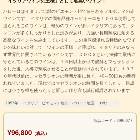
「イタリアワインの王様」として名高いワイン！
バローロはイタリア北部のピエモンテ州で造られるフルボディの赤
ワインです。 イタリアの固有品種ネッビオーロを１００％使用して
造られるこのワインは、軽めのワインが多いイタリアにあって、タ
ンニンが多くしっかりとした渋みがあり、力強い長期熟成に耐える
高級なワインを生み出しています。 この重厚感溢れる特徴的なワイ
ンの味わいに対して「ワインの王様」と呼ばれ、イタリアのみなら
ず世界的に愛されているワインです。 ＤＯＣＧという法律で厳格に
守られているこのワインは、１５日以上かけて醗酵とマセラシオン
をした後、大樽で熟成させることが義務付けされています。１９７
０年代以前は、マセラシオンの時間が更に長く、40～50日もの間行
われていました。現代ではマセラシオンの時間を短くしたり、熟成
には小さな樽を使ったりと新しい作り方も試行錯誤されています
1957年
イタリア ピエモンテ地方 バローロ地区
ｲﾀﾘｱ
商品コード：6990077
¥96,800
（税込）