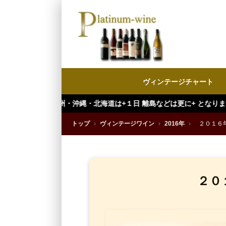
ヴィンテージチャート
沖縄・北海道は+１日 離島などは更に+ となります。）
トップ
›
ヴィンテージワイン
›
2016年
›
２０１６
２０