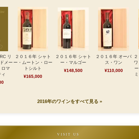
RC リ
２０１６年 シャト
２０１６年 シャト
２０１６年 オーパ
２
（ドメー
ー・ムートン・ロー
ー・マルゴー
ス・ワン
ワ
・ロマ
トシルト
ー
¥148,500
¥110,000
ティ
ミ
¥165,000
00
2016年のワインをすべて見る »
VISIT US