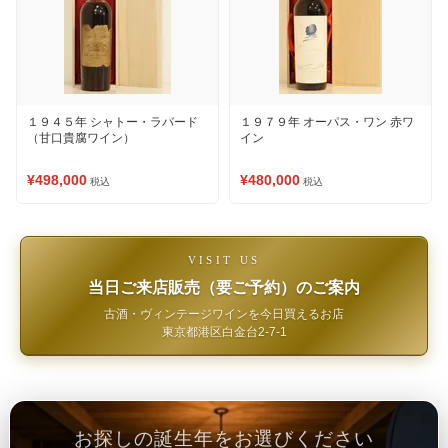
１９４５年 シャトー・ラバード
１９７９年 オーパス・ワン 赤ワ
（甘口貴腐ワイン）
イン
¥498,000
¥480,000
税込
税込
VISIT US
当日ご来店販売（要ご予約）のご案内
古酒・ヴィンテージワインを今日買えるお店
東京都港区白金台2-7-1
お探しの誕生年をお選びください