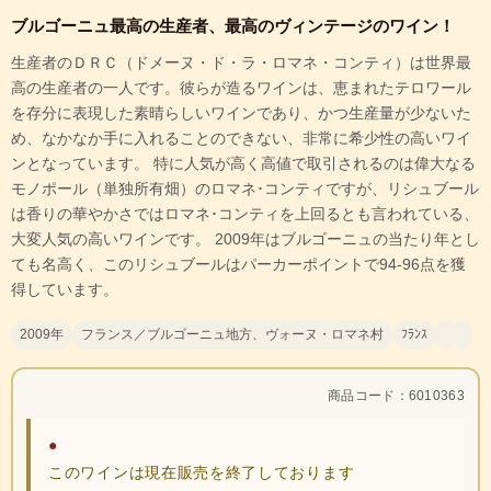
ブルゴーニュ最高の生産者、最高のヴィンテージのワイン！
生産者のＤＲＣ（ドメーヌ・ド・ラ・ロマネ・コンティ）は世界最
高の生産者の一人です。彼らが造るワインは、恵まれたテロワール
を存分に表現した素晴らしいワインであり、かつ生産量が少ないた
め、なかなか手に入れることのできない、非常に希少性の高いワイ
ンとなっています。 特に人気が高く高値で取引されるのは偉大なる
モノポール（単独所有畑）のロマネ･コンティですが、リシュブール
は香りの華やかさではロマネ･コンティを上回るとも言われている、
大変人気の高いワインです。 2009年はブルゴーニュの当たり年とし
ても名高く、このリシュブールはパーカーポイントで94-96点を獲
得しています。
2009年
フランス／ブルゴーニュ地方、ヴォーヌ・ロマネ村
ﾌﾗﾝｽ
商品コード：6010363
●
このワインは現在販売を終了しております