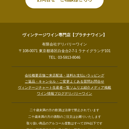
ヴィンテージワイン専門店【プラチナワイン】
有限会社デリバリーワイン
〒108-0071 東京都港区白金台2-7-1 ラナイグランデ101
TEL: 03-5913-8046
会社概要
店舗ご来店
配送・送料
お支払い
ラッピング
ご返品・キャンセル・ご変更
よくある質問
お問合せ
ヴィンテージチャート
生産者一覧
ソムリエ紹介
メディア掲載
ワイン情報ブログ
デリバリーワイン
二十歳未満の方の飲酒は法律で禁止されています
二十歳未満の方の酒類のご注文はお断りいたします
取り扱い商品のアルコール度数はすべて15%以下です