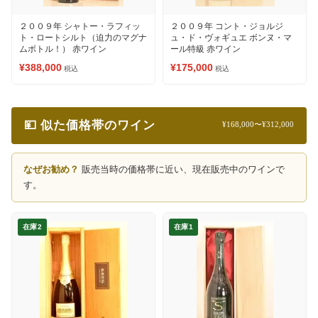
２００９年 シャトー・ラフィッ
２００９年 コント・ジョルジ
ト・ロートシルト（迫力のマグナ
ュ・ド・ヴォギュエ ボンヌ・マ
ムボトル！） 赤ワイン
ール特級 赤ワイン
¥388,000
¥175,000
税込
税込
💴 似た価格帯のワイン
¥168,000〜¥312,000
なぜお勧め？
販売当時の価格帯に近い、現在販売中のワインで
す。
在庫2
在庫1