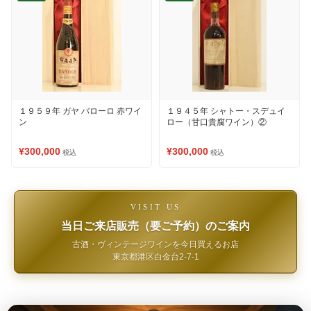
１９５９年 ガヤ バローロ 赤ワイ
１９４５年 シャトー・スデュイ
ン
ロー（甘口貴腐ワイン）②
¥300,000
¥300,000
税込
税込
VISIT US
当日ご来店販売（要ご予約）のご案内
古酒・ヴィンテージワインを今日買えるお店
東京都港区白金台2-7-1