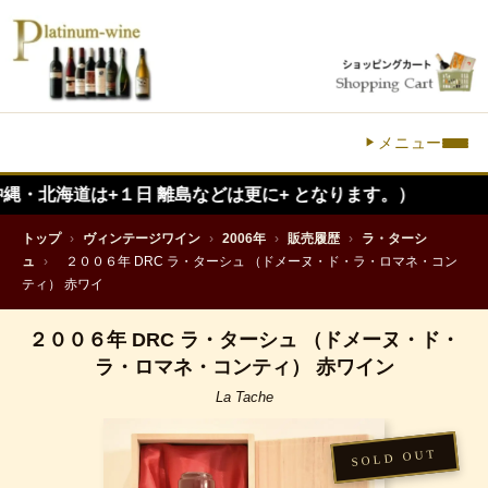
メニュー
+１日 離島などは更に+ となります。）
トップ
›
ヴィンテージワイン
›
2006年
›
販売履歴
›
ラ・ターシ
ュ
›
２００６年 DRC ラ・ターシュ （ドメーヌ・ド・ラ・ロマネ・コン
ティ） 赤ワイ
２００６年 DRC ラ・ターシュ （ドメーヌ・ド・
ラ・ロマネ・コンティ） 赤ワイン
La Tache