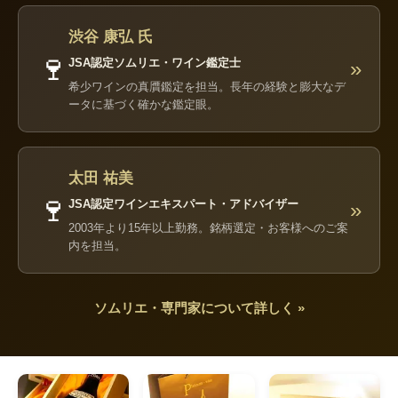
渋谷 康弘 氏
🍷
JSA認定ソムリエ・ワイン鑑定士
»
希少ワインの真贋鑑定を担当。長年の経験と膨大なデ
ータに基づく確かな鑑定眼。
太田 祐美
🍷
JSA認定ワインエキスパート・アドバイザー
»
2003年より15年以上勤務。銘柄選定・お客様へのご案
内を担当。
ソムリエ・専門家について詳しく »