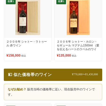
在庫1
在庫1
２００６年 シャトー・ラトゥー
２００６年 シャトー・カロン・
ル 赤ワイン
セギュール マグナム1500ml （愛
を伝えるハートのラベルのワイ
ン） 赤ワイン
¥158,000
¥135,000
税込
税込
💴 似た価格帯のワイン
¥770,000〜¥1,430,000
なぜお勧め？
販売当時の価格帯に近い、現在販売中のワインで
す。