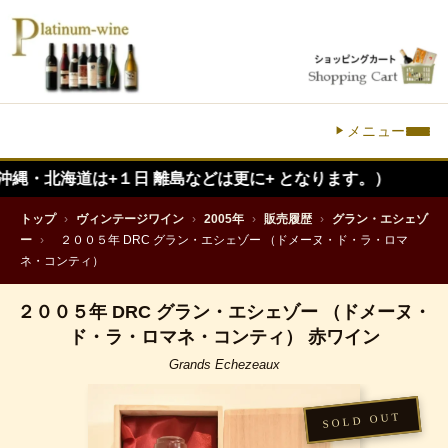
メニュー
は+１日 離島などは更に+ となります。）
トップ
›
ヴィンテージワイン
›
2005年
›
販売履歴
›
グラン・エシェゾ
ー
›
２００５年 DRC グラン・エシェゾー （ドメーヌ・ド・ラ・ロマ
ネ・コンティ）
２００５年 DRC グラン・エシェゾー （ドメーヌ・
ド・ラ・ロマネ・コンティ） 赤ワイン
Grands Echezeaux