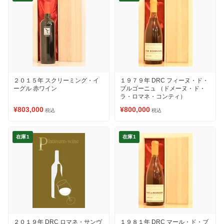
２０１５年 スクリーミング・イ
１９７９年 DRC フィーヌ・ド・
ーグル 赤ワイン
ブルゴーニュ （ドメーヌ・ド・
ラ・ロマネ・コンティ）
¥803,000
¥800,000
税込
税込
在庫1
在庫1
２０１９年 DRC ロマネ・サンヴ
１９８１年 DRC マール・ド・ブ