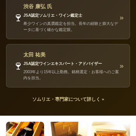
渋谷 康弘 氏
🍷
JSA認定ソムリエ・ワイン鑑定士
»
希少ワインの真贋鑑定を担当。長年の経験と膨大なデ
ータに基づく確かな鑑定眼。
太田 祐美
🍷
JSA認定ワインエキスパート・アドバイザー
»
2003年より15年以上勤務。銘柄選定・お客様へのご案
内を担当。
ソムリエ・専門家について詳しく »