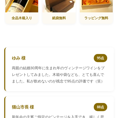
全品木箱入り
紙袋無料
ラッピング無料
ゆみ 様
95点
両親の結婚30周年に生まれ年のヴィンテージワインをプ
レゼントしてみました。木箱や袋なども、とても喜んで
ました。私が飲めないのが残念で95点の評価です（笑）
猫山市長 様
88点
新年会の主賓ご指定のビンテージを入手でき、嬉しく思