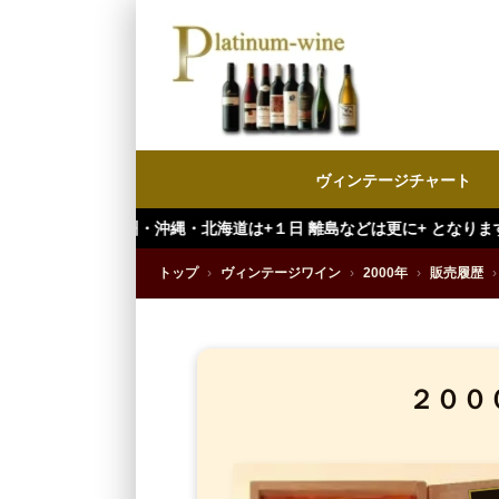
ヴィンテージチャート
・沖縄・北海道は+１日 離島などは更に+ となります。）
トップ
›
ヴィンテージワイン
›
2000年
›
販売履歴
›
２００