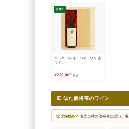
在庫3
２０００年 オーパス・ワン 赤
ワイン
¥210,000
税込
💴 似た価格帯のワイン
なぜお勧め？
販売当時の価格帯に近い、現