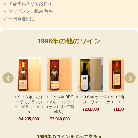
✓ 全品木箱入りでお届け
✓ ラッピング・紙袋 無料
✓ 即日発送対応
1996年の他のワイン
❮
❯
１９９６年 ルフレ
１９９６年 DRC
１９９６年 オーパ
１９９６年 ドミ
ーヴ モンラッシ
ロマネ・コンティ
ス・ワン
ナス・エステート
ェ・グラン・クリ
（サントリー正規
¥231,000
¥110,000
ュ
輸入）
¥4,235,000
¥3,960,000
1996年のワインをすべて見る »