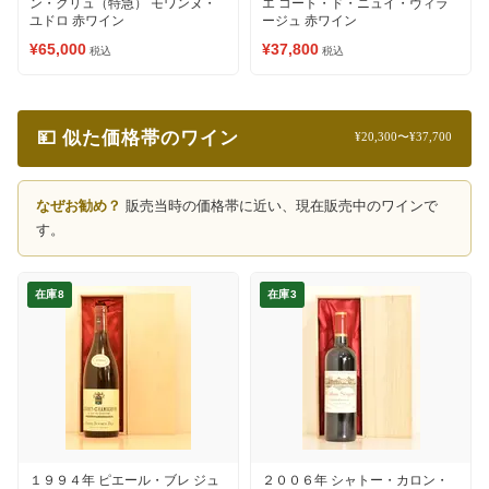
ン・クリュ（特急） モワンヌ・
エ コート・ド・ニュイ・ヴィラ
ユドロ 赤ワイン
ージュ 赤ワイン
¥65,000
¥37,800
税込
税込
💴 似た価格帯のワイン
¥20,300〜¥37,700
なぜお勧め？
販売当時の価格帯に近い、現在販売中のワインで
す。
在庫8
在庫3
１９９４年 ピエール・ブレ ジュ
２００６年 シャトー・カロン・