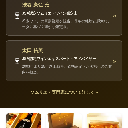
渋谷 康弘 氏
🍷
JSA認定ソムリエ・ワイン鑑定士
»
希少ワインの真贋鑑定を担当。長年の経験と膨大なデ
ータに基づく確かな鑑定眼。
太田 祐美
🍷
JSA認定ワインエキスパート・アドバイザー
»
2003年より15年以上勤務。銘柄選定・お客様へのご案
内を担当。
ソムリエ・専門家について詳しく »