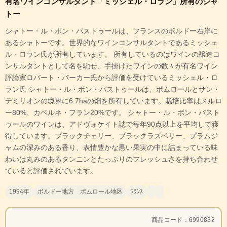
有名ワインコンサルタント「ミッシェル・ロラン」所有のシャ
トー
シャトー・ル・ボン・パストゥールは、フランスのボルドー右岸に
あるシャトーです。世界的なワインコンサルタントであるミッシェ
ル・ロラン氏が所有しています。 所有しているのはワインの醸造コ
ンサルタントとして名を馳せ、手掛けたワインの数々が有名ワイン
評論家ロバート・パーカー氏から評価を受けているミッシェル・ロ
ラン氏 シャトー・ル・ボン・パストゥールは、ポムロールとサン・
テミリオンの境界に6.7haの畑を所有しています。栽培比率はメルロ
ー80%、カベルネ・フラン20%です。 シャトー・ル・ボン・パスト
ゥールのワインは、アドヴォケイト誌で毎年90点以上を平均して獲
得しています。ブラックチェリー、ブラックラズベリー、プラムジ
ャムの深みのある香り、表情豊かな黒い果実の中に詰まっている味
わいは丸みのあるタンニンとたっぷりのフレッシュさを持ち合わせ
ていると評価されています。
1994年
ボルドー地方 ポムロール地区
ﾌﾗﾝｽ
商品コード：6990832