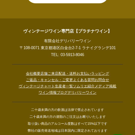
ヴィンテージワイン専門店【プラチナワイン】
有限会社デリバリーワイン
〒108-0071 東京都港区白金台2-7-1 ラナイグランデ101
TEL: 03-5913-8046
会社概要
店舗ご来店
配送・送料
お支払い
ラッピング
ご返品・キャンセル・ご変更
よくある質問
お問合せ
ヴィンテージチャート
生産者一覧
ソムリエ紹介
メディア掲載
ワイン情報ブログ
デリバリーワイン
二十歳未満の方の飲酒は法律で禁止されています
二十歳未満の方の酒類のご注文はお断りいたします
取り扱い商品のアルコール度数はすべて15%以下です
弊社の販売発送地域は日本国内に限定されております