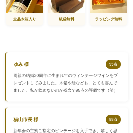
全品木箱入り
紙袋無料
ラッピング無料
ゆみ 様
95点
両親の結婚30周年に生まれ年のヴィンテージワインをプ
レゼントしてみました。木箱や袋なども、とても喜んで
ました。私が飲めないのが残念で95点の評価です（笑）
猫山市長 様
88点
新年会の主賓ご指定のビンテージを入手でき、嬉しく思