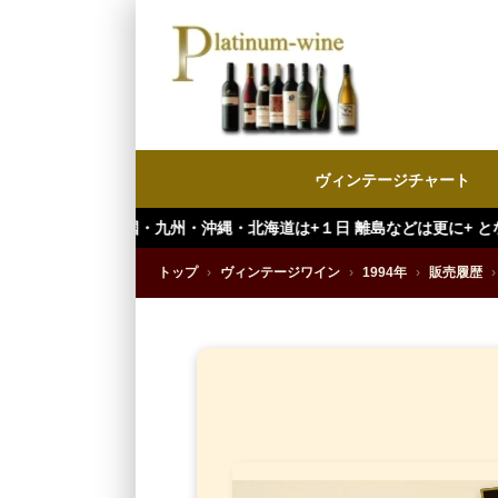
ヴィンテージチャート
・九州・沖縄・北海道は+１日 離島などは更に+ となります。）
トップ
›
ヴィンテージワイン
›
1994年
›
販売履歴
›