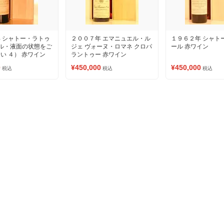
 シャトー・ラトゥ
２００７年 エマニュエル・ル
１９６２年 シャト
ベル・液面の状態をご
ジェ ヴォーヌ・ロマネ クロパ
ール 赤ワイン
い ４） 赤ワイン
ラントゥー 赤ワイン
0
¥450,000
¥450,000
税込
税込
税込