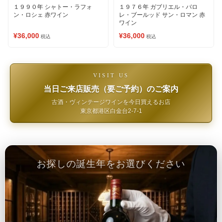
１９９０年 シャトー・ラフォ
１９７６年 ガブリエル・バロ
ン・ロシェ 赤ワイン
レ・ブールッド サン・ロマン 赤
ワイン
¥36,000
¥36,000
税込
税込
VISIT US
当日ご来店販売（要ご予約）のご案内
古酒・ヴィンテージワインを今日買えるお店
東京都港区白金台2-7-1
お探しの誕生年をお選びください