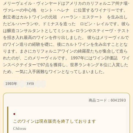
メリーヴェイル・ヴィンヤードはアメリカのカリフォルニア州ナ場･
ヴァレーの中心地 セント・ヘレナ に位置するワイナリーです。
創立者はカルトワインの元祖 ハーラン・エステート を生み出し
たビル･ハーランや、ドミナスを造った ロビン・レイルです。彼ら
は醸造コンサルタントとしてミシェル･ロランやスティーヴ・テスト
を招き入れ最高のワインを作り出しました。 彼らはメリーヴィルで
のワイン造りの経験を礎に、後にカルトワインを生み出すこととな
ります。まさにカリフォルニアワインの綺羅星たちが集合して造ら
れたのが、このメリーヴィルです。 1997年にはワイン評価誌 ワイ
ンスペクテイターで97点を獲得し、世界ランキング８位に入賞した
ため、一気に入手困難なワインとなってしまいました。
1993年
ｱﾒﾘｶ
商品コード：6041593
●
このワインは現在販売を終了しております
Château