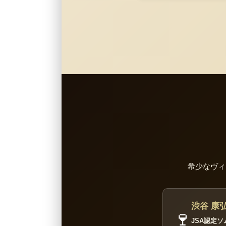
希少なヴィ
渋谷 康弘
🍷
JSA認定