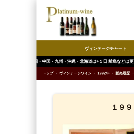
ヴィンテージチャート
中国・九州・沖縄・北海道は+１日 離島などは更に+ となります。）
トップ
›
ヴィンテージワイン
›
1992年
›
販売履歴
›
１９９２