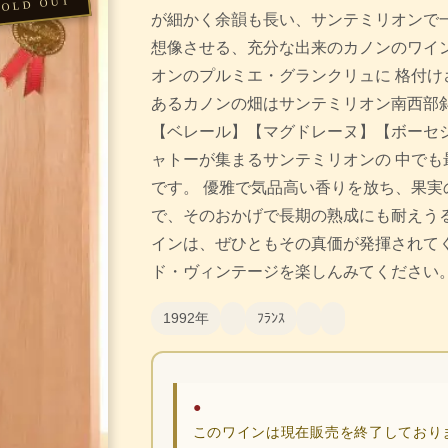
が細かく余韻も長い、サンテミリオンで一
想像させる、充分な出来のカノンのワイン
オンのプルミエ・グランクリュに 格付けさ
あるカノンの畑はサンテミリオン南西部斜
【ベレール】【マグドレーヌ】【ボーセ
ャトーが集まるサンテミリオンの 中でも
です。 優雅で気品高い香りを放ち、果実
で、そのおかげで長期の熟成にも耐えうる
インは、ぜひともその真価が発揮されて
ド・ヴィンテージを楽しんみてください
1992年
ﾌﾗﾝｽ
●
このワインは現在販売を終了しており