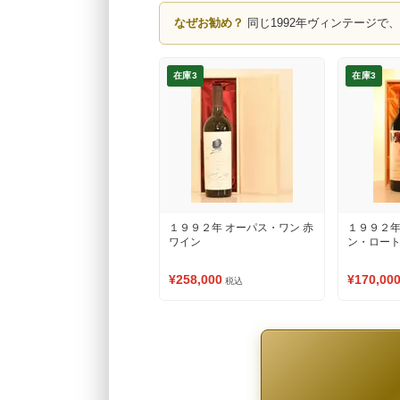
なぜお勧め？
同じ1992年ヴィンテージで
在庫3
在庫3
１９９２年 オーパス・ワン 赤
１９９２年
ワイン
ン・ロート
¥258,000
¥170,00
税込