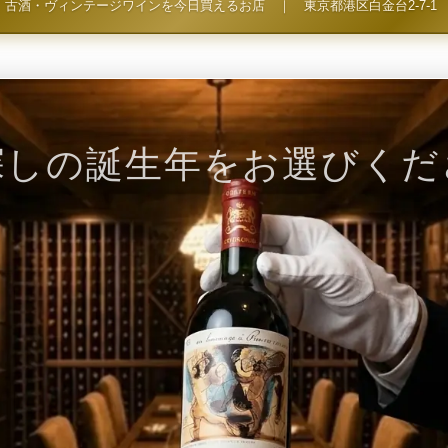
古酒・ヴィンテージワインを今日買えるお店
｜
東京都港区白金台2-7-1
探しの誕生年をお選びくだ