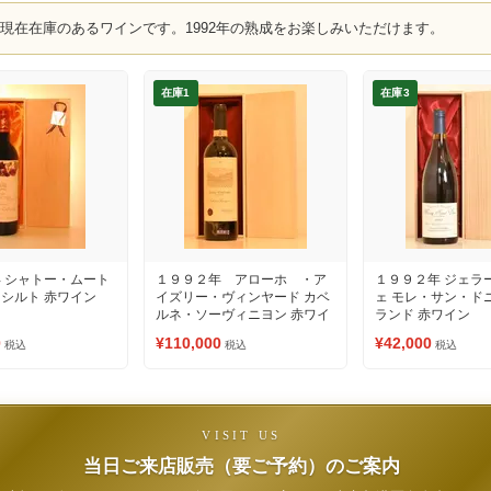
、現在在庫のあるワインです。1992年の熟成をお楽しみいただけます。
在庫1
在庫3
 シャトー・ムート
１９９２年 アローホ ・ア
１９９２年 ジェラ
シルト 赤ワイン
イズリー・ヴィンヤード カベ
ェ モレ・サン・ド
ルネ・ソーヴィニヨン 赤ワイ
ランド 赤ワイン
ン
0
¥110,000
¥42,000
税込
税込
税込
VISIT US
当日ご来店販売（要ご予約）のご案内