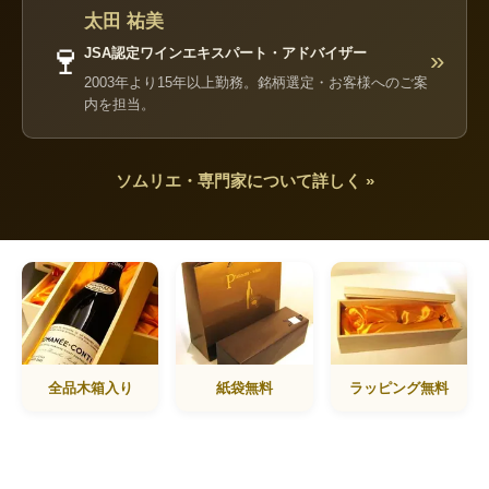
太田 祐美
🍷
JSA認定ワインエキスパート・アドバイザー
»
2003年より15年以上勤務。銘柄選定・お客様へのご案
内を担当。
ソムリエ・専門家について詳しく »
全品木箱入り
紙袋無料
ラッピング無料