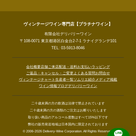
ヴィンテージワイン専門店【プラチナワイン】
有限会社デリバリーワイン
〒108-0071 東京都港区白金台2-7-1 ラナイグランデ101
TEL: 03-5913-8046
会社概要
店舗ご来店
配送・送料
お支払い
ラッピング
ご返品・キャンセル・ご変更
よくある質問
お問合せ
ヴィンテージチャート
生産者一覧
ソムリエ紹介
メディア掲載
ワイン情報ブログ
デリバリーワイン
二十歳未満の方の飲酒は法律で禁止されています
二十歳未満の方の酒類のご注文はお断りいたします
取り扱い商品のアルコール度数はすべて15%以下です
弊社の販売発送地域は日本国内に限定されております
© 2006-2026 Delivery-Wine Corporation. All Rights Reserved.
LINE