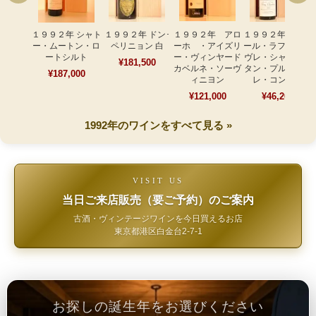
１９９２年 シャト
１９９２年 ドン･
１９９２年 アロ
１９９２年 ジェラ
ー・ムートン・ロ
ペリニョン 白
ーホ ・アイズリ
ール・ラフェ ジュ
ートシルト
ー・ヴィンヤード
ヴレ・シャンベル
¥181,500
カベルネ・ソーヴ
タン・プルミエ・
¥187,000
ィニヨン
レ・コンボッ
¥121,000
¥46,200
1992年のワインをすべて見る »
VISIT US
当日ご来店販売（要ご予約）のご案内
古酒・ヴィンテージワインを今日買えるお店
東京都港区白金台2-7-1
お探しの誕生年をお選びください