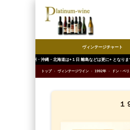
ヴィンテージチャート
縄・北海道は+１日 離島などは更に+ となります。）
トップ
›
ヴィンテージワイン
›
1992年
›
ドン・ペリ
１