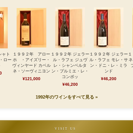
シャト
１９９２年 アロー
１９９２年 ジェラー
１９９２年 ジェラー
１
・ロー
ホ ・アイズリー・
ル・ラフェ ジュヴ
ル・ラフェ モレ・サ
ネ
ト
ヴィンヤード カベル
レ・シャンベルタ
ン・ドニ・レ・ミラ
ネ・ソーヴィニヨン
ン・プルミエ・レ・
ンド
0
コンボッ
¥121,000
¥46,200
¥46,200
1992年のワインをすべて見る »
VISIT US