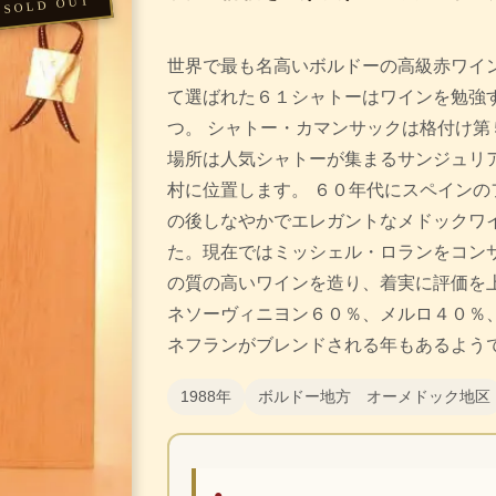
世界で最も名高いボルドーの高級赤ワイ
て選ばれた６１シャトーはワインを勉強
つ。 シャトー・カマンサックは格付け第
場所は人気シャトーが集まるサンジュリ
村に位置します。 ６０年代にスペインの
の後しなやかでエレガントなメドックワ
た。現在ではミッシェル・ロランをコン
の質の高いワインを造り、着実に評価を上
ネソーヴィニヨン６０％、メルロ４０％
ネフランがブレンドされる年もあるよう
1988年
ボルドー地方 オーメドック地区
●