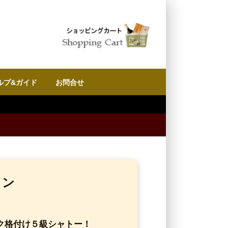
ルプ&ガイド
お問合せ
8月8日 (土)13:0
イン
ク格付け５級シャトー！