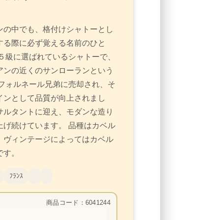
ンの中でも、格付けシャトーとし
する際に必ず覚える名前のひと
５級に選ばれているシャトーで、
アンの近くのサンローランという
フォルネール兄弟に売却され、そ
インとして品質が向上されまし
サルタントに迎え、モダンな造り
げ続けています。 品種はカベル
、ヴィンテージによってはカベル
です。
ﾌﾗﾝｽ
商品コード：6041244