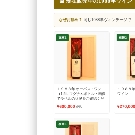
📅 現在販売中の1988年ワイン
なぜお勧め？
同じ1988年ヴィンテージで
在庫1
在庫2
１９８８年 オーパス・ワン
１９８８年
（1.5Ｌマグナムボトル・画像
ワイン
でラベルの状況をご確認くだ
さい） 赤ワイン
¥600,000
¥270,00
税込
在庫3