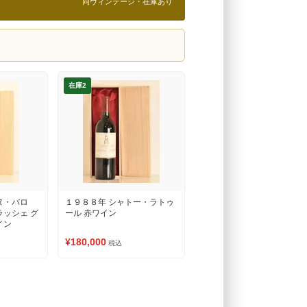
同ヴィンテージ・在庫あり
在庫2
ヌ・バロ
１９８８年 シャトー・ラトゥ
ラッシェ グ
ール 赤ワイン
イン
¥180,000
税込