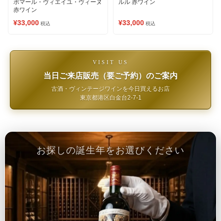
ポマール・ヴィエイユ・ヴィーヌ
ルル 赤ワイン
赤ワイン
¥33,000
¥33,000
税込
税込
VISIT US
当日ご来店販売（要ご予約）のご案内
古酒・ヴィンテージワインを今日買えるお店
東京都港区白金台2-7-1
お探しの誕生年をお選びください