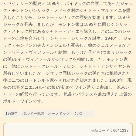
＜ワイナリーの歴史＞ 1895年、ポイヤックの弁護士であったジャッ
ク・モンドンがシサック・メドック村のシャトー・マルティニを購
入したことから、シャトー・シサックの歴史が始まります。1897年
ジャックが死去しましたが、モンドン家は1899年に同じくシサッ
ク・メドック村にあるシャトー・アビエも購入し、この二つのシャ
トーの土地を合わせて、シャトー・シサックが誕生。1940年、ジャ
ック・モンドンの夫人アンジェルも死去し、娘のジェルメーヌがア
ントワーヌ・ヴィアラールと結婚しもうけた子ども(つまりジャック
の孫)ルイ・ヴィアラールがシサックを相続しました。モンドン家
は、他にシャトー・クレール・ミロン、シャトー・アンサイヤンも
所有していましたが、シサック同様ジャックの孫たちに相続された
後に二つのロートシルト家へそれぞれ売却されました。1968年、現
在の代表ダニエル(ルイの娘)が初めてワイン造りに参加し、以来シ
ャトーの経営を行っています。 気品とバランスを兼ね備えた上質の
ボルドーワインです。
1986年
ボルドー地方 オーメドック
ﾌﾗﾝｽ
商品コード：6041337