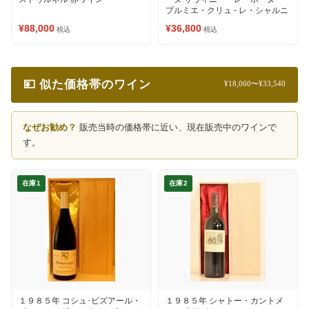
プルミエ・クリュ - レ・シャルニ
エール 赤ワイン
¥88,000
¥36,800
税込
税込
💴 似た価格帯のワイン
¥18,060〜¥33,540
なぜお勧め？
販売当時の価格帯に近い、現在販売中のワインで
す。
在庫1
在庫2
１９８５年 コシュ･ビズアール・
１９８５年 シャトー・カントメ