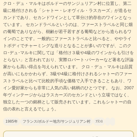
クロ・デュ・マルキはボルドーのサンジュリアン村に位置し、第二
級に格付けされる「シャトー・レオヴィル・ラスカーズ」が造るセ
カンドであり、セカンドワインとして草分け的存在のワインとなっ
ています。 セカンドラベルというのは、ファーストラベルと同じ畑
の葡萄でありながら、樹齢が若干若すぎる葡萄などから造られるワ
インのことです。一般的にファーストラベルと比べると、ややライ
トボディでチャーミングな造りとなることが多いのですが、このク
ロ･デュ･マルキに関しては「格付け３級や4級のワインからも引けを
とらない」と言われており、実際ロバート･パーカーなど著名な評論
家からも高い得点を与えられています。 クロ・デュ・マルキは品質
が高いにもかかわらず、3級や4級に格付けされるシャトーのファー
ストラベルと比べて比較的手頃な価格で入手できることもあり、ワ
イン愛好家からも非常に人気の高い銘柄のひとつです。 なお、2007
年ヴィンテージからはラスカーズのセカンドという立場ではなく、
独立した一つの銘柄として販売されています。これもシャトーの自
信の表れと言えるでしょう。
1985年
フランス/ボルドー地方/サンジュリアン村
ﾌﾗﾝｽ