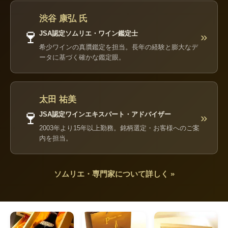
渋谷 康弘 氏
🍷
JSA認定ソムリエ・ワイン鑑定士
»
希少ワインの真贋鑑定を担当。長年の経験と膨大なデ
ータに基づく確かな鑑定眼。
太田 祐美
🍷
JSA認定ワインエキスパート・アドバイザー
»
2003年より15年以上勤務。銘柄選定・お客様へのご案
内を担当。
ソムリエ・専門家について詳しく »