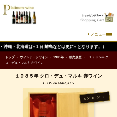
メニュー
海道は+１日 離島などは更に+ となります。）
トップ
›
ヴィンテージワイン
›
1985年
›
販売履歴
›
１９８５年 ク
ロ・デュ・マルキ 赤ワイン
１９８５年 クロ・デュ・マルキ 赤ワイン
CLOS du MARQUIS