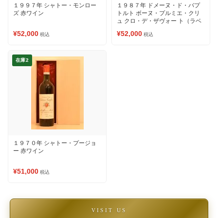
１９９７年 シャトー・モンロー
１９８７年 ドメーヌ・ド・バプ
ズ 赤ワイン
トルト ボーヌ・プルミエ・クリ
ュ クロ・デ・ザヴォー ト（ラベ
ルの状態をご確認ください②）
¥52,000
¥52,000
税込
税込
赤ワイン
在庫2
１９７０年 シャトー・プージョ
ー 赤ワイン
¥51,000
税込
VISIT US