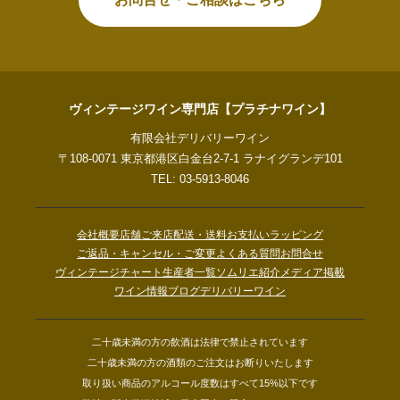
ヴィンテージワイン専門店【プラチナワイン】
有限会社デリバリーワイン
〒108-0071 東京都港区白金台2-7-1 ラナイグランデ101
TEL: 03-5913-8046
会社概要
店舗ご来店
配送・送料
お支払い
ラッピング
ご返品・キャンセル・ご変更
よくある質問
お問合せ
ヴィンテージチャート
生産者一覧
ソムリエ紹介
メディア掲載
ワイン情報ブログ
デリバリーワイン
二十歳未満の方の飲酒は法律で禁止されています
二十歳未満の方の酒類のご注文はお断りいたします
取り扱い商品のアルコール度数はすべて15%以下です