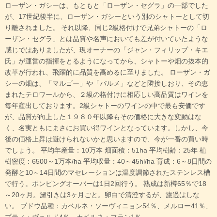
ローザン・ガシーは、もともと「ローザン・セグラ」の一部でした
が、17世紀後半に、ローザン・ガシーという別のシャトーとして切
り離されました。 それ以降、同じ2級格付けで兄弟シャトーの「ロ
ーザン・セグラ」とは品質や名声においても差が付いていたような
感じではありましたが、現オーナーの「ジャン・フィリップ・キエ
氏」が運営の指揮をとるようになってから、シャトーや畑の抜本的
改革が行われ、飛躍的に品質を高めるに至りました。 ローザン・ガ
シーの畑は、「マルゴー」や「パルメ」などと隣接しおり、その恵
まれたテロワールから、２級の格付けに相応しい高品質はワインを
毎年産出しております。2級シャトーのワインの中で最も安価です
が、品質が向上した１９８０年以降もその価格に大きな変動はな
く、名実ともにまさにお買い得ワインとなっています。しかし、今
後の価格上昇は避けられないかと思いますので、今が一番の買い時
でしょう。 平均年産量：10万本 畑面積：51ha 平均樹齢：25年 植
樹密度：6500～1万本/ha 平均収量：40～45hl/ha 育成：6～8日間の
発酵と10～14日間のマセレーションは温度調節されたステンレス槽
で行う。ポンピングオーバーは1日2回行う。 熟成は新樽65％で18
～20ヶ月。澱引きは3ヶ月ごと。卵白で清澄するが、濾過はしな
い。 ブドウ品種：カベルネ・ソーヴィニョン54％、メルロー41％、