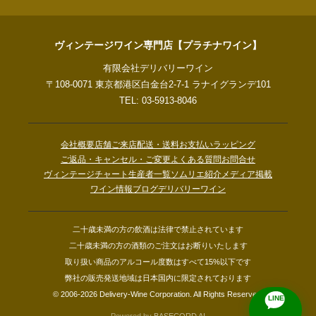
ヴィンテージワイン専門店【プラチナワイン】
有限会社デリバリーワイン
〒108-0071 東京都港区白金台2-7-1 ラナイグランデ101
TEL: 03-5913-8046
会社概要
店舗ご来店
配送・送料
お支払い
ラッピング
ご返品・キャンセル・ご変更
よくある質問
お問合せ
ヴィンテージチャート
生産者一覧
ソムリエ紹介
メディア掲載
ワイン情報ブログ
デリバリーワイン
二十歳未満の方の飲酒は法律で禁止されています
二十歳未満の方の酒類のご注文はお断りいたします
取り扱い商品のアルコール度数はすべて15%以下です
弊社の販売発送地域は日本国内に限定されております
© 2006-2026 Delivery-Wine Corporation. All Rights Reserved.
LINE