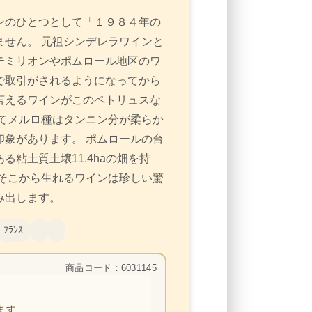
ンのひとつとして「１９８４年の
せん。 元祖シンデレラワインと
テミリオンやポムロール地区のワ
で取引がされるようになってから
言えるワインがこのペトリュスな
てメルロ種はタンニン分が柔らか
象があります。 ポムロールの台
粘土質土壌11.4haの畑を持
そこから生れるワインは珍しい驚
み出します。
ﾌﾗﾝｽ
商品コード：6031145
ます