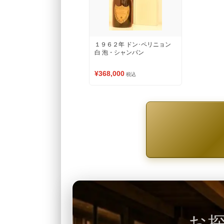
１９６２年 ドン･ペリニョン
白 泡・シャンパン
¥368,000
税込
お