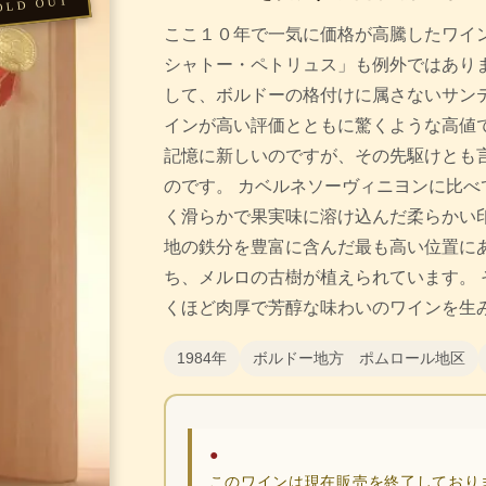
ここ１０年で一気に価格が高騰したワイ
シャトー・ペトリュス」も例外ではありま
して、ボルドーの格付けに属さないサン
インが高い評価とともに驚くような高値
記憶に新しいのですが、その先駆けとも
のです。 カベルネソーヴィニヨンに比べ
く滑らかで果実味に溶け込んだ柔らかい印
地の鉄分を豊富に含んだ最も高い位置にある
ち、メルロの古樹が植えられています。 
くほど肉厚で芳醇な味わいのワインを生
1984年
ボルドー地方 ポムロール地区
●
このワインは現在販売を終了しており