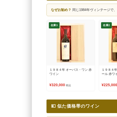
なぜお勧め？
同じ1984年ヴィンテージで
在庫3
在庫2
１９８４年 オーパス・ワン 赤
１９８４年
ワイン
ール 赤ワ
¥320,000
¥225,00
税込
💴 似た価格帯のワイン