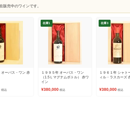
在販売中のワインです。
在庫1
在庫3
 オーパス・ワン 赤
１９９５年 オーパス・ワン
１９６１年 シャト
（1.5Ｌマグナムボトル） 赤ワ
ィル・ラスカーズ 
イン
0
¥380,000
¥380,000
税込
税込
税込