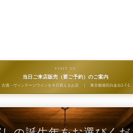
VISIT US
当日ご来店販売（要ご予約）のご案内
古酒・ヴィンテージワインを今日買えるお店
｜
東京都港区白金台2-7-1
探しの誕生年をお選びくだ