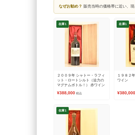
なぜお勧め？
販売当時の価格帯に近い、現
在庫1
在庫1
２００９年 シャトー・ラフィ
１９８２年
ット・ロートシルト（迫力の
ワイン
マグナムボトル！） 赤ワイン
¥388,000
¥380,00
税込
在庫1