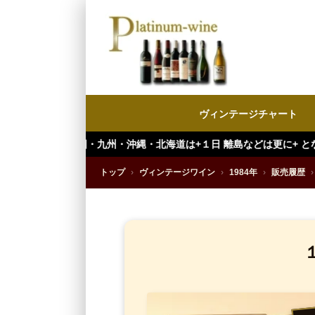
ヴィンテージチャート
州・沖縄・北海道は+１日 離島などは更に+ となります。）
トップ
›
ヴィンテージワイン
›
1984年
›
販売履歴
›