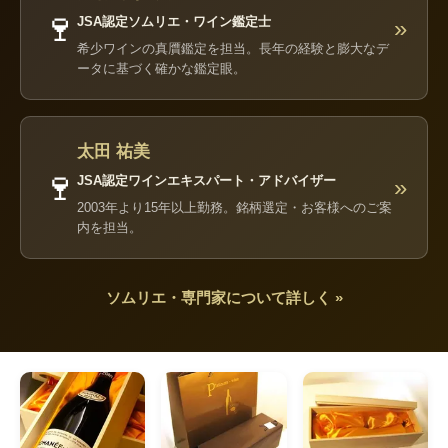
🍷
JSA認定ソムリエ・ワイン鑑定士
»
希少ワインの真贋鑑定を担当。長年の経験と膨大なデ
ータに基づく確かな鑑定眼。
太田 祐美
🍷
JSA認定ワインエキスパート・アドバイザー
»
2003年より15年以上勤務。銘柄選定・お客様へのご案
内を担当。
ソムリエ・専門家について詳しく »