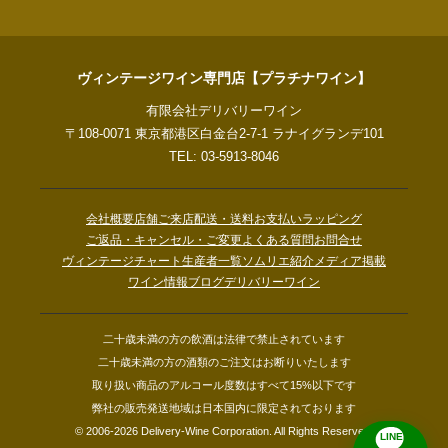
ヴィンテージワイン専門店【プラチナワイン】
有限会社デリバリーワイン
〒108-0071 東京都港区白金台2-7-1 ラナイグランデ101
TEL: 03-5913-8046
会社概要
店舗ご来店
配送・送料
お支払い
ラッピング
ご返品・キャンセル・ご変更
よくある質問
お問合せ
ヴィンテージチャート
生産者一覧
ソムリエ紹介
メディア掲載
ワイン情報ブログ
デリバリーワイン
二十歳未満の方の飲酒は法律で禁止されています
二十歳未満の方の酒類のご注文はお断りいたします
取り扱い商品のアルコール度数はすべて15%以下です
弊社の販売発送地域は日本国内に限定されております
© 2006-2026 Delivery-Wine Corporation. All Rights Reserved.
LINE