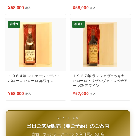
¥58,000
¥58,000
税込
税込
在庫3
在庫1
１９６４年 マルケージ・ディ・
１９６７年 ランツァヴェッキヤ
バローロ バローロ 赤ワイン
バローロ・リゼルヴァ・スペチア
ーレ② 赤ワイン
¥58,000
¥57,000
税込
税込
VISIT US
当日ご来店販売（要ご予約）のご案内
古酒・ヴィンテージワインを今日買えるお店