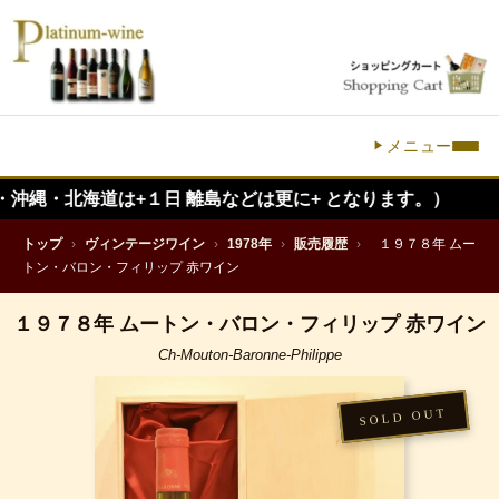
メニュー
海道は+１日 離島などは更に+ となります。）
トップ
›
ヴィンテージワイン
›
1978年
›
販売履歴
›
１９７８年 ムー
トン・バロン・フィリップ 赤ワイン
１９７８年 ムートン・バロン・フィリップ 赤ワイン
Ch-Mouton-Baronne-Philippe