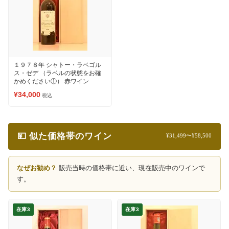
１９７８年 シャトー・ラベゴル
ス・ゼデ （ラベルの状態をお確
かめください①） 赤ワイン
¥34,000
税込
💴 似た価格帯のワイン
¥31,499〜¥58,500
なぜお勧め？
販売当時の価格帯に近い、現在販売中のワインで
す。
在庫3
在庫3