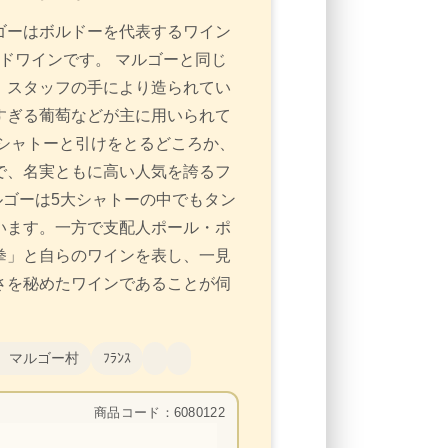
ルゴーはボルドーを代表するワイン
ドワインです。 マルゴーと同じ
、スタッフの手により造られてい
すぎる葡萄などが主に用いられて
シャトーと引けをとるどころか、
で、名実ともに高い人気を誇るフ
ルゴーは5大シャトーの中でもタン
います。一方で支配人ポール・ポ
拳」と自らのワインを表し、一見
さを秘めたワインであることが伺
 マルゴー村
ﾌﾗﾝｽ
商品コード：6080122