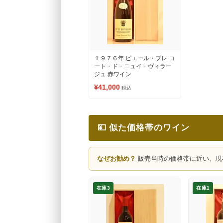
１９７６年 ピエール・ブレ コ
ート・ド・ニュイ・ヴィラー
ジュ 赤ワイン
¥41,000
税込
💴 似た価格帯のワイン
なぜお勧め？
販売当時の価格帯に近い、現
在庫3
在庫1