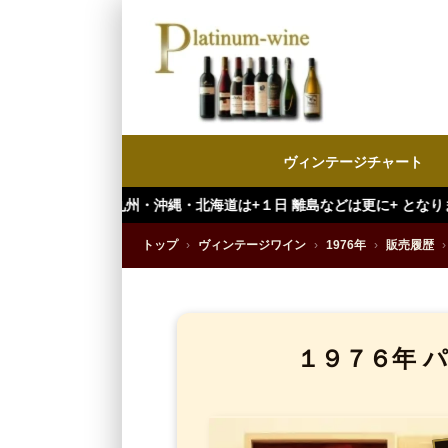
ヴィンテージチャート
州・沖縄・北海道は+１日 離島などは更に+ となります。）
トップ
›
ヴィンテージワイン
›
1976年
›
販売履歴
›
１９７６年 