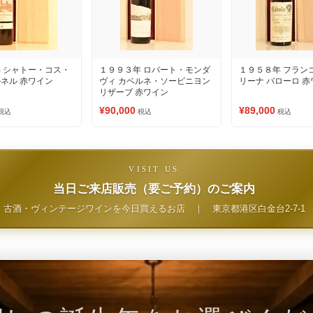
 シャトー・コス・
１９９３年 ロバート・モンダ
１９５８年 フラン
ネル 赤ワイン
ヴィ カベルネ・ソービニヨン
リーナ バローロ 
リザーブ 赤ワイン
¥90,000
¥89,000
税込
税込
税込
VISIT US
当日ご来店販売（要ご予約）のご案内
古酒・ヴィンテージワインを今日買えるお店
｜
東京都港区白金台2-7-1