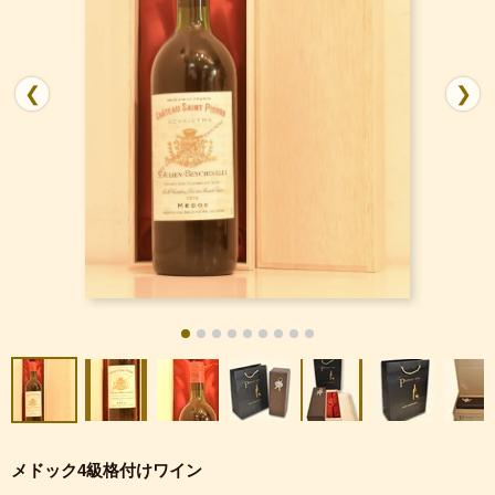
❮
❯
メドック4級格付けワイン