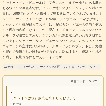
シャトー・サン・ピエールは、フランスのボルドー地方にある歴史
あるワインの生産者です。メドック地区のサン・ジュリアン村に位
置し、1855年のメドック格付けで第四級にランクされています。シ
ャトー・サン・ピエールは、1693年にシュヴェルニー家が所有して
いたという記録が残っており、18世紀にサン・ピエール男爵が購入
して現在の名前になりました。現在は、ドメーヌ・マルタンという
グループが運営しており、クラシカルな醸造法と高い品質を追求し
ています。シャトー・サン・ピエールのワインは、カベルネ・ソー
ヴィニヨンを主体にメルロやカベルネ・フランをブレンドし、力強
く豊かで洗練された味わいが特徴です。熟成すると、複雑さや風格
が増し、長期保存にも耐えるワインです
1974年
ボルドー地方 オーメドック地区 サンジュリアン村
ﾌﾗﾝｽ
商品コード：7900260
●
このワインは現在販売を終了しております
Château