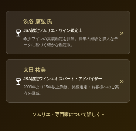
渋谷 康弘 氏
🍷
JSA認定ソムリエ・ワイン鑑定士
»
希少ワインの真贋鑑定を担当。長年の経験と膨大なデ
ータに基づく確かな鑑定眼。
太田 祐美
🍷
JSA認定ワインエキスパート・アドバイザー
»
2003年より15年以上勤務。銘柄選定・お客様へのご案
内を担当。
ソムリエ・専門家について詳しく »