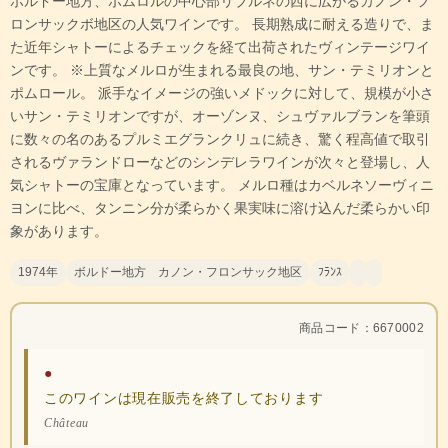
ボルドー地方、ポムロルの中心部リブルネの西に広がるカノン・フ
ロンサックボ地区の人気ワインです。 長期熟成に耐える造りで、ま
た近年シャトーによるチェックを経て出荷されたヴィンテージワイ
ンです。 ※上質なメルロが生まれる最良の地、サン・テミリオンと
ポムロール。 派手なイメージの強いメドックに対して、規模が小さ
いサン・テミリオンですが、オーゾンヌ、シュヴァルブランを筆頭
に数々の名のあるプルミエグランクリュに続き、驚く程高値で取引
されるヴァランドローなどのシンデレラワインが次々と登場し、人
気シャトーの宝庫となっています。 メルロ種はカベルネソーヴィニ
ヨンに比べ、タンニン分が柔らかく果実味に溶け込んだ柔らかい印
象があります。
1974年
ボルドー地方 カノン・フロンサック地区
ﾌﾗﾝｽ
商品コード：6670002
●
このワインは現在販売を終了しております
Château