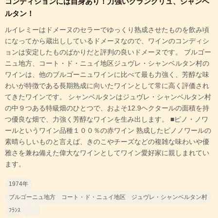
コンディションには自身あり！力強いグランクリュ、シャンベ
ルタン！
ルイレミーはドメーヌのセラーでゆっくり熟成させたものを飲み頃
になってから蔵出ししているドメーヌなので、ワインのコンディシ
ョンは安定したものばかりだと評判の良いドメーヌです。 ブルゴー
ニュ地方、コート・ド・ニュイ地区ジュヴレ・シャンベルタン村の
ワインは、他のブルゴーニュワインに比べて最も力強く、芳醇な味
わいが特徴である長期熟成に向いたワインとして常に高く評価され
てきたワインです。 シャンベルタンはジュヴレ・シャンベルタン村
の中９つある特級畑のひとつで、およそ12.9ヘクタールの面積を持
つ優良な畑で、力強く芳醇なワインを生み出します。 ■ピノ・ノワ
ールというワイン品種１００％の赤ワイン 熟成したピノノワールの
素晴らしいものと言えば、きのこやチーズなどの複雑な味わいや優
雅さを兼ね備えた偉大なワインとしてワイン愛好家に親しまれてい
ます。
1974年
ブルゴーニュ地方 コート・ド・ニュイ地区 ジュヴレ・シャンベルタン村
ﾌﾗﾝｽ