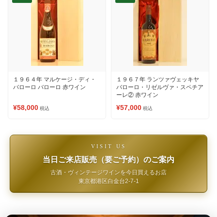
１９６４年 マルケージ・ディ・
１９６７年 ランツァヴェッキヤ
バローロ バローロ 赤ワイン
バローロ・リゼルヴァ・スペチア
ーレ② 赤ワイン
¥58,000
¥57,000
税込
税込
VISIT US
当日ご来店販売（要ご予約）のご案内
古酒・ヴィンテージワインを今日買えるお店
東京都港区白金台2-7-1