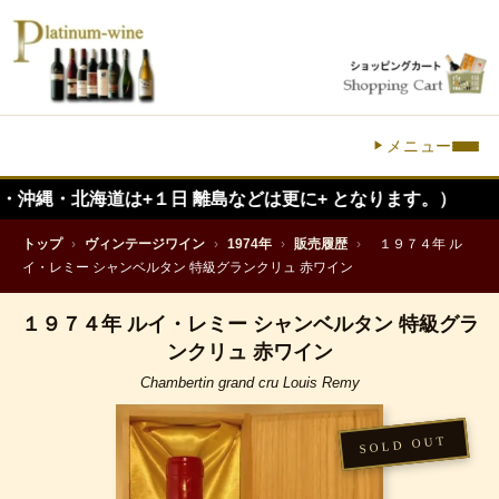
メニュー
海道は+１日 離島などは更に+ となります。）
トップ
›
ヴィンテージワイン
›
1974年
›
販売履歴
›
１９７４年 ル
イ・レミー シャンベルタン 特級グランクリュ 赤ワイン
１９７４年 ルイ・レミー シャンベルタン 特級グラ
ンクリュ 赤ワイン
Chambertin grand cru Louis Remy