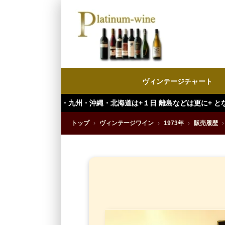
ヴィンテージチャート
・九州・沖縄・北海道は+１日 離島などは更に+ となります。）
トップ
›
ヴィンテージワイン
›
1973年
›
販売履歴
›