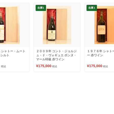
在庫1
在庫1
 シャトー・ムート
２００９年 コント・ジョルジ
１９７６年 シャト
トシルト
ュ・ド・ヴォギュエ ボンヌ・
ー 赤ワイン
マール特級 赤ワイン
0
¥175,000
¥175,000
税込
税込
税込