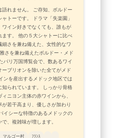
語れません。 ご存知、ボルドー
ャトーです。 ドラマ「失楽園」
。ワイン好きでなくても、誰もが
ます。 他の５大シャトーに比べ
繊細さを兼ね備えた、女性的なワ
優雅さを兼ね備えたボルドー・メド
たパリ万国博覧会で、数あるワイ
オーブリオンを除いた全てがメド
インを産出するメドック地区では
知られています。 しっかり骨格
ヴィニヨン主体の赤ワインから、
率が若干高まり、優しさが加わり
パイシーな特徴のあるメドックの
かで、複雑味が増します。
 マルゴー村
ﾌﾗﾝｽ