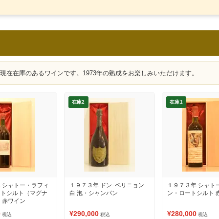
、現在在庫のあるワインです。1973年の熟成をお楽しみいただけます。
在庫2
在庫1
 シャトー・ラフィ
１９７３年 ドン･ペリニョン
１９７３年 シャト
ートシルト（マグナ
白 泡・シャンパン
ン・ロートシルト 
 赤ワイン
0
¥290,000
¥280,000
税込
税込
税込