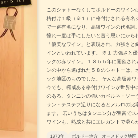
このシャトーなくしてボルドーのワインは
格付け１級（※１）に格付けされる有名シ
で一躍有名になり、高級ワインの代名詞
憧れ一度は手にしたいと言う思いにかられ
「優美なワイン」と表現され、力強さと
インといわれています。 ※１ 力強さと
ックの赤ワイン。 １８５５年に開催され
ンの中から選ばれた５８のシャトーは、
ック地区のものでした。 そんな高級赤ワ
今でも、権威ある格付けワインが世界中に
のある、タンニンの強いカベルネ・ソー
サン・テステフ辺りになるとメルロの比
ます。 若いうちはタンニン分が豊富でス
ワインも、熟成と共にエレガントで滑ら
1973年
ボルドー地方 オーメドック地区