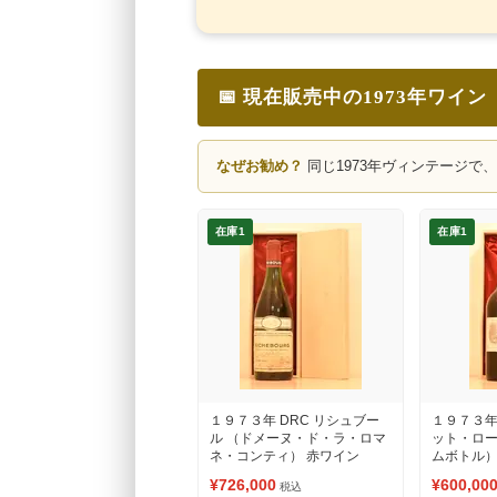
📅 現在販売中の1973年ワイン
なぜお勧め？
同じ1973年ヴィンテージで
在庫1
在庫1
１９７３年 DRC リシュブー
１９７３年
ル （ドメーヌ・ド・ラ・ロマ
ット・ロ
ネ・コンティ） 赤ワイン
ムボトル）
¥726,000
¥600,00
税込