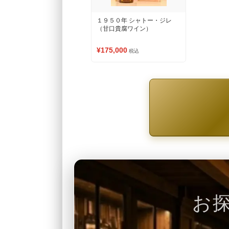
１９５０年 シャトー・ジレ
（甘口貴腐ワイン）
¥175,000
税込
お