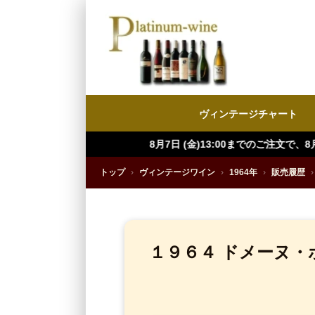
ヴィンテージチャート
8月7日 (金)13:00までのご注文で、8月8日（土）にお届け
トップ
›
ヴィンテージワイン
›
1964年
›
販売履歴
›
１９６４ ドメーヌ・ポチ