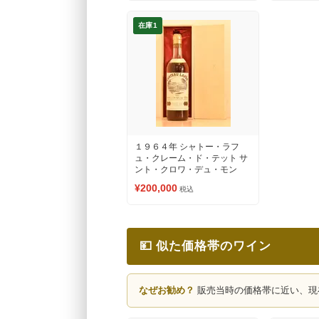
在庫1
１９６４年 シャトー・ラフ
ュ・クレーム・ド・テット サ
ント・クロワ・デュ・モン
（甘口貴腐ワイン）
¥200,000
税込
💴 似た価格帯のワイン
なぜお勧め？
販売当時の価格帯に近い、現