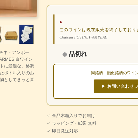
●
このワインは現在販売を終了しており
Château POTINET-AMPEAU
・ポチネ・アンポー
品切れ
CHARMES 白ワイン
トに最適な、格調
たボトル入りのお
同銘柄・類似銘柄のワイ
物としてきっと喜
▶ お問い合わせ
✓ 全品木箱入りでお届け
✓ ラッピング・紙袋 無料
✓ 即日発送対応