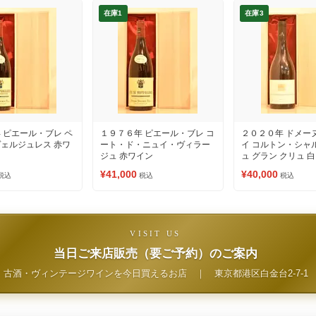
在庫1
在庫3
 ピエール・ブレ ペ
１９７６年 ピエール・ブレ コ
２０２０年 ドメー
ェルジュレス 赤ワ
ート・ド・ニュイ・ヴィラー
イ コルトン・シャ
ジュ 赤ワイン
ュ グラン クリュ 
¥41,000
¥40,000
税込
税込
税込
VISIT US
当日ご来店販売（要ご予約）のご案内
古酒・ヴィンテージワインを今日買えるお店
｜
東京都港区白金台2-7-1