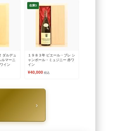
在庫3
ヌ ダルデュ
１９８３年 ピエール・ブレ シ
ルルマーニ
ャンボール・ミュジニー 赤ワ
白ワイン
イン
¥40,000
税込
›