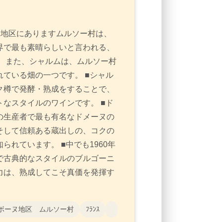
ヌ地区にありますムルソー村は、
界で最も素晴らしいと言われる、
 また、シャルムは、ムルソー村
ている畑の一つです。 ■シャル
ク樽で発酵・熟成をすることで、
なスタイルのワインです。 ■ド
の生産者で最も有名なドメーヌの
そして信頼ある蔵出しの、コクの
れています。 ■中でも1960年
で古典的なスタイルのブルゴーニ
力は、熟成してこそ真価を発揮す
ボーヌ地区 ムルソー村
ﾌﾗﾝｽ