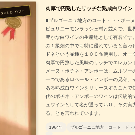
肉厚で円熟したリッチな熟成白ワイン
■ブルゴーニュ地方のコート・ド・ボー
ピュリニーモンラッシェ村と並んで、世
豊かな白ワインの生産地として有名です。
の１級畑の中でも特に優れていると言われ
ドネという品種を１００％使用し、オー
肉厚で円熟した風味のリッチでエレガント
メーヌ・ポチネ・アンポーは、ムルソー
一つであるロベール・アンポーの兄弟、
ある熟成白ワインをリリースすることで知ら
代のポチネ・アンポーのワインは伝統的
ュワインとして名が通っており、その実
る、とも言われています。
1964年
ブルゴーニュ地方 コート・ド・