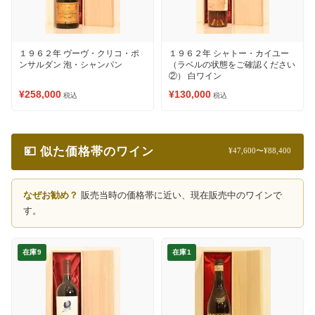
１９６２年 ヴーヴ・クリコ・ポ
１９６２年 シャトー・カイユー
ンサルダン 泡・シャンパン
（ラベルの状態をご確認ください
②） 白ワイン
¥258,000
¥130,000
税込
税込
💴 似た価格帯のワイン
¥47,600〜¥88,400
なぜお勧め？
販売当時の価格帯に近い、現在販売中のワインで
す。
在庫9
在庫1