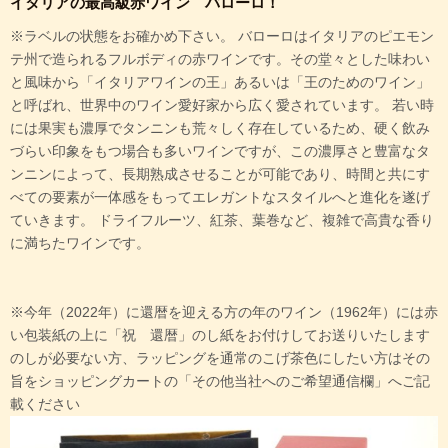
イタリアの最高級赤ワイン バローロ！
※ラベルの状態をお確かめ下さい。 バローロはイタリアのピエモン
テ州で造られるフルボディの赤ワインです。その堂々とした味わい
と風味から「イタリアワインの王」あるいは「王のためのワイン」
と呼ばれ、世界中のワイン愛好家から広く愛されています。 若い時
には果実も濃厚でタンニンも荒々しく存在しているため、硬く飲み
づらい印象をもつ場合も多いワインですが、この濃厚さと豊富なタ
ンニンによって、長期熟成させることが可能であり、時間と共にす
べての要素が一体感をもってエレガントなスタイルへと進化を遂げ
ていきます。 ドライフルーツ、紅茶、葉巻など、複雑で高貴な香り
に満ちたワインです。
※今年（2022年）に還暦を迎える方の年のワイン（1962年）には赤
い包装紙の上に「祝 還暦」のし紙をお付けしてお送りいたします
のしが必要ない方、ラッピングを通常のこげ茶色にしたい方はその
旨をショッピングカートの「その他当社へのご希望通信欄」へご記
載ください