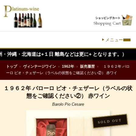
メニュー
海道は+１日 離島などは更に+ となります。）
トップ
›
ヴィンテージワイン
›
1962年
›
販売履歴
›
１９６２年 バロ
ーロ ピオ・チェザーレ（ラベルの状態をご確認ください②） 赤ワイ
１９６２年 バローロ ピオ・チェザーレ（ラベルの状
態をご確認ください②） 赤ワイン
Barolo Pio Cesare