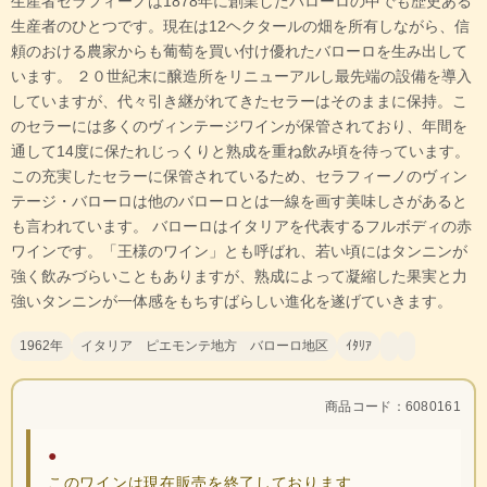
生産者セラフィーノは1878年に創業したバローロの中でも歴史ある
生産者のひとつです。現在は12ヘクタールの畑を所有しながら、信
頼のおける農家からも葡萄を買い付け優れたバローロを生み出して
います。 ２０世紀末に醸造所をリニューアルし最先端の設備を導入
していますが、代々引き継がれてきたセラーはそのままに保持。こ
のセラーには多くのヴィンテージワインが保管されており、年間を
通して14度に保たれじっくりと熟成を重ね飲み頃を待っています。
この充実したセラーに保管されているため、セラフィーノのヴィン
テージ・バローロは他のバローロとは一線を画す美味しさがあると
も言われています。 バローロはイタリアを代表するフルボディの赤
ワインです。「王様のワイン」とも呼ばれ、若い頃にはタンニンが
強く飲みづらいこともありますが、熟成によって凝縮した果実と力
強いタンニンが一体感をもちすばらしい進化を遂げていきます。
1962年
イタリア ピエモンテ地方 バローロ地区
ｲﾀﾘｱ
商品コード：6080161
●
このワインは現在販売を終了しております