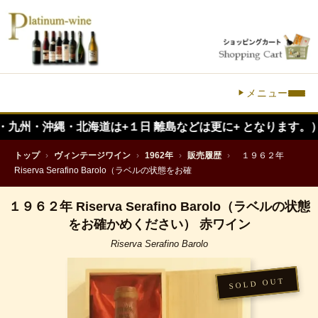
メニュー
縄・北海道は+１日 離島などは更に+ となります。）
トップ
›
ヴィンテージワイン
›
1962年
›
販売履歴
›
１９６２年
Riserva Serafino Barolo（ラベルの状態をお確
１９６２年 Riserva Serafino Barolo（ラベルの状態
をお確かめください） 赤ワイン
Riserva Serafino Barolo