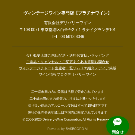
ヴィンテージワイン専門店【プラチナワイン】
有限会社デリバリーワイン
〒108-0071 東京都港区白金台2-7-1 ラナイグランデ101
TEL: 03-5913-8046
会社概要
店舗ご来店
配送・送料
お支払い
ラッピング
ご返品・キャンセル・ご変更
よくある質問
お問合せ
ヴィンテージチャート
生産者一覧
ソムリエ紹介
メディア掲載
ワイン情報ブログ
デリバリーワイン
二十歳未満の方の飲酒は法律で禁止されています
二十歳未満の方の酒類のご注文はお断りいたします
取り扱い商品のアルコール度数はすべて15%以下です
弊社の販売発送地域は日本国内に限定されております
© 2006-2026 Delivery-Wine Corporation. All Rights Reserved.
LINE
Powered by
BASECORD AI
問合せ