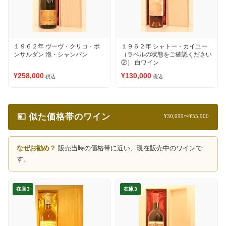
１９６２年 ヴーヴ・クリコ・ポ
１９６２年 シャトー・カイユー
ンサルダン 泡・シャンパン
（ラベルの状態をご確認ください
②） 白ワイン
¥258,000
¥130,000
税込
税込
💴 似た価格帯のワイン
¥30,099〜¥55,900
なぜお勧め？
販売当時の価格帯に近い、現在販売中のワインで
す。
在庫3
在庫3