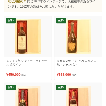
なぜお勧め？
同じ1962年ヴィンテージで、現在在庫のあるワイ
ンです。1962年の熟成をお楽しみいただけます。
在庫2
在庫1
１９６２年 シャトー・ラトゥー
１９６２年 ドン･ペリニョン 白
ル 赤ワイン
泡・シャンパン
¥450,000
¥368,000
税込
税込
在庫1
在庫1