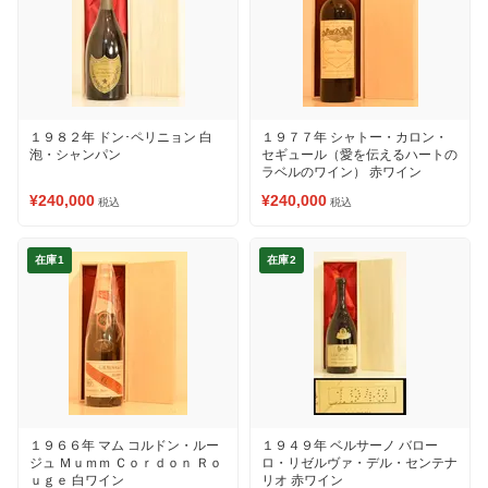
１９８２年 ドン･ペリニョン 白
１９７７年 シャトー・カロン・
泡・シャンパン
セギュール（愛を伝えるハートの
ラベルのワイン） 赤ワイン
¥240,000
¥240,000
税込
税込
在庫1
在庫2
１９６６年 マム コルドン・ルー
１９４９年 ベルサーノ バロー
ジュ Ｍｕｍｍ Ｃｏｒｄｏｎ Ｒｏ
ロ・リゼルヴァ・デル・センテナ
ｕｇｅ 白ワイン
リオ 赤ワイン