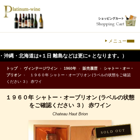
メニュー
海道は+１日 離島などは更に+ となります。）
トップ
›
ヴィンテージワイン
›
1960年
›
販売履歴
›
シャトー・オー・
ブリオン
›
１９６０年 シャトー・オーブリオン (ラベルの状態をご確認
ください ３） 赤ワイ
１９６０年 シャトー・オーブリオン (ラベルの状態
をご確認ください ３） 赤ワイン
Chateau Haut Brion