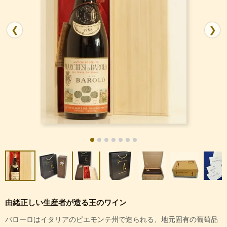
❮
❯
由緒正しい生産者が造る王のワイン
バローロはイタリアのピエモンテ州で造られる、地元固有の葡萄品