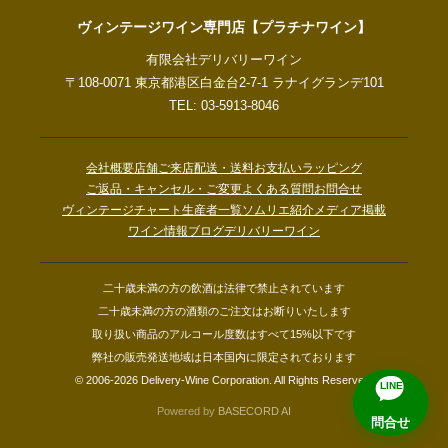
ヴィンテージワイン専門店【プラチナワイン】
有限会社デリバリーワイン
〒108-0071 東京都港区白金台2-7-1 ラナイグランデ101
TEL: 03-5913-8046
会社概要
店舗ご来店
配送・送料
お支払い
ラッピング
ご返品・キャンセル・ご変更
よくある質問
お問合せ
ヴィンテージチャート
生産者一覧
ソムリエ紹介
メディア掲載
ワイン情報ブログ
デリバリーワイン
二十歳未満の方の飲酒は法律で禁止されています
二十歳未満の方の酒類のご注文はお断りいたします
取り扱い商品のアルコール度数はすべて15%以下です
弊社の販売発送地域は日本国内に限定されております
© 2006-2026 Delivery-Wine Corporation. All Rights Reserved.
LINE
Powered by
BASECORD AI
問合せ