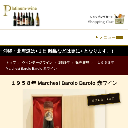
メニュー
海道は+１日 離島などは更に+ となります。）
トップ
›
ヴィンテージワイン
›
1958年
›
販売履歴
›
１９５８年
Marchesi Barolo Barolo 赤ワイン
１９５８年 Marchesi Barolo Barolo 赤ワイン