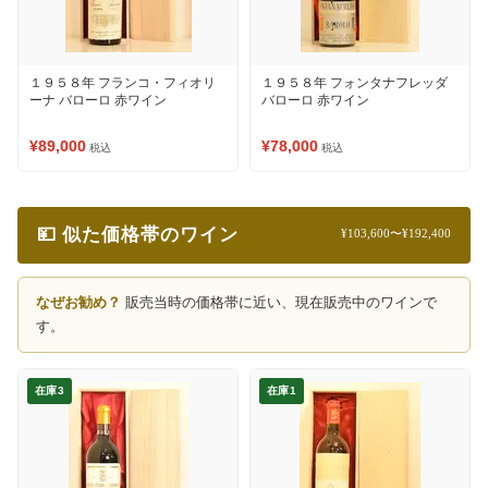
１９５８年 フランコ・フィオリ
１９５８年 フォンタナフレッダ
ーナ バローロ 赤ワイン
バローロ 赤ワイン
¥89,000
¥78,000
税込
税込
💴 似た価格帯のワイン
¥103,600〜¥192,400
なぜお勧め？
販売当時の価格帯に近い、現在販売中のワインで
す。
在庫3
在庫1