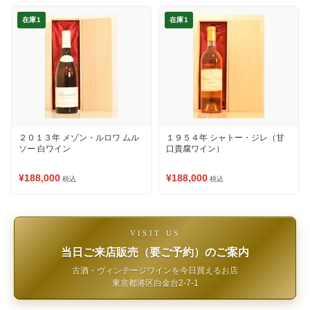
在庫1
在庫1
２０１３年 メゾン・ルロワ ムル
１９５４年 シャトー・ジレ（甘
ソー 白ワイン
口貴腐ワイン）
¥188,000
¥188,000
税込
税込
VISIT US
当日ご来店販売（要ご予約）のご案内
古酒・ヴィンテージワインを今日買えるお店
東京都港区白金台2-7-1