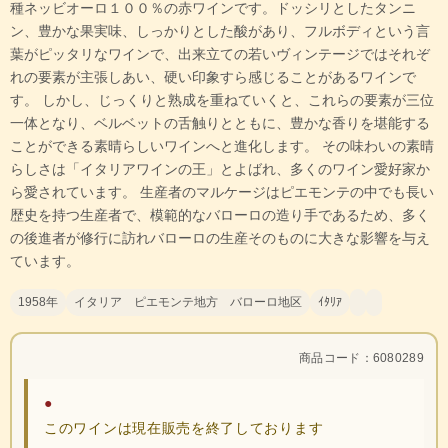
種ネッビオーロ１００％の赤ワインです。ドッシリとしたタンニ
ン、豊かな果実味、しっかりとした酸があり、フルボディという言
葉がピッタリなワインで、出来立ての若いヴィンテージではそれぞ
れの要素が主張しあい、硬い印象すら感じることがあるワインで
す。 しかし、じっくりと熟成を重ねていくと、これらの要素が三位
一体となり、ベルベットの舌触りとともに、豊かな香りを堪能する
ことができる素晴らしいワインへと進化します。 その味わいの素晴
らしさは「イタリアワインの王」とよばれ、多くのワイン愛好家か
ら愛されています。 生産者のマルケージはピエモンテの中でも長い
歴史を持つ生産者で、模範的なバローロの造り手であるため、多く
の後進者が修行に訪れバローロの生産そのものに大きな影響を与え
ています。
1958年
イタリア ピエモンテ地方 バローロ地区
ｲﾀﾘｱ
商品コード：6080289
●
このワインは現在販売を終了しております