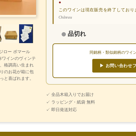
●
このワインは現在販売を終了しており
Château
品切れ
・ジロー ポマール
同銘柄・類似銘柄のワイ
 赤ワインのヴィンテ
、格調高い生まれ
▶ お問い合わせ
りのお花が箱に包
っと喜ばれます。
✓ 全品木箱入りでお届け
✓ ラッピング・紙袋 無料
✓ 即日発送対応