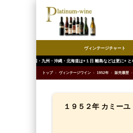
ヴィンテージチャート
・九州・沖縄・北海道は+１日 離島などは更に+ となります。）
トップ
›
ヴィンテージワイン
›
1952年
›
販売履歴
›
１９５２年 カミーユ