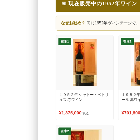
📅 現在販売中の1952年ワイン
なぜお勧め？
同じ1952年ヴィンテージで
在庫1
在庫1
１９５２年 シャトー・ペトリ
１９５２年
ュス 赤ワイン
ール 赤ワ
¥1,375,000
¥701,80
税込
在庫2