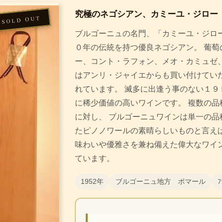
究極のネゴシアン、カミーユ・ジロー
ブルゴーニュの名門、「カミーユ・ジロー
０年の伝統を持つ優良ネゴシアン。 葡萄
ー、コント・ラフォン、メオ・カミュゼ
はアンリ・ジャイエからも買い付けてい
れています。 滅多に出逢う事のない１９
に稀少価値の高いワインです。 複数の品
に対し、 ブルゴーニュワインは単一の品
たピノノワールの素晴らしいものと言え
味わいや優雅さを兼ね備えた偉大なワイ
ています。
1952年
ブルゴーニュ地方 ポマール
ﾌ