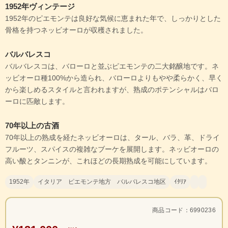
1952年ヴィンテージ
1952年のピエモンテは良好な気候に恵まれた年で、しっかりとした
骨格を持つネッビオーロが収穫されました。
バルバレスコ
バルバレスコは、バローロと並ぶピエモンテの二大銘醸地です。ネ
ッビオーロ種100%から造られ、バローロよりもやや柔らかく、早く
から楽しめるスタイルと言われますが、熟成のポテンシャルはバロ
ーロに匹敵します。
70年以上の古酒
70年以上の熟成を経たネッビオーロは、タール、バラ、革、ドライ
フルーツ、スパイスの複雑なブーケを展開します。ネッビオーロの
高い酸とタンニンが、これほどの長期熟成を可能にしています。
1952年
イタリア ピエモンテ地方 バルバレスコ地区
ｲﾀﾘｱ
商品コード：6990236