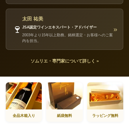
太田 祐美
🍷
JSA認定ワインエキスパート・アドバイザー
»
2003年より15年以上勤務。銘柄選定・お客様へのご案
内を担当。
ソムリエ・専門家について詳しく »
全品木箱入り
紙袋無料
ラッピング無料