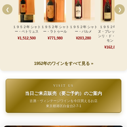
❮
❯
１９５２年 シャト
１９５２年 シャト
１９５２年 シャト
１９５２年 ボー
ー・ペトリュス
ー・ラトゥール
ー・パルメ
ヌ・ブレッサン ア
ンリ・ド・ヴィラ
¥1,512,500
¥771,980
¥203,280
モント
¥162,800
1952年のワインをすべて見る »
VISIT US
当日ご来店販売（要ご予約）のご案内
古酒・ヴィンテージワインを今日買えるお店
東京都港区白金台2-7-1