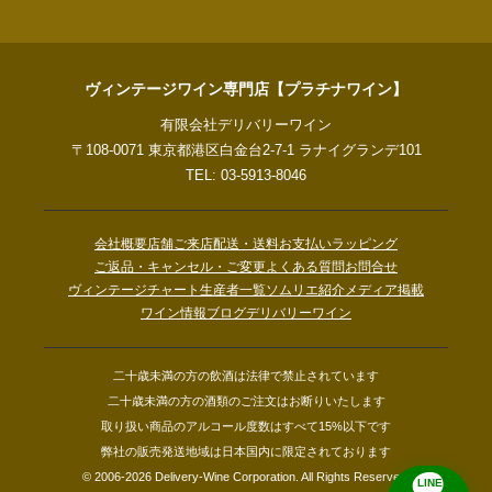
ヴィンテージワイン専門店【プラチナワイン】
有限会社デリバリーワイン
〒108-0071 東京都港区白金台2-7-1 ラナイグランデ101
TEL: 03-5913-8046
会社概要
店舗ご来店
配送・送料
お支払い
ラッピング
ご返品・キャンセル・ご変更
よくある質問
お問合せ
ヴィンテージチャート
生産者一覧
ソムリエ紹介
メディア掲載
ワイン情報ブログ
デリバリーワイン
二十歳未満の方の飲酒は法律で禁止されています
二十歳未満の方の酒類のご注文はお断りいたします
取り扱い商品のアルコール度数はすべて15%以下です
弊社の販売発送地域は日本国内に限定されております
© 2006-2026 Delivery-Wine Corporation. All Rights Reserved.
LINE