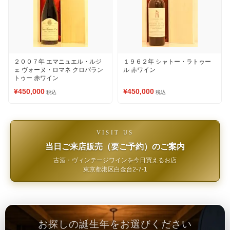
２００７年 エマニュエル・ルジ
１９６２年 シャトー・ラトゥー
ェ ヴォーヌ・ロマネ クロパラン
ル 赤ワイン
トゥー 赤ワイン
¥450,000
¥450,000
税込
税込
VISIT US
当日ご来店販売（要ご予約）のご案内
古酒・ヴィンテージワインを今日買えるお店
東京都港区白金台2-7-1
お探しの誕生年をお選びください