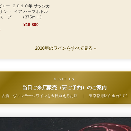
ピエー
２０１０年 サッシカ
ルナン・
イア ハーフボトル
ス・ブ
（375ｍｌ)
¥19,800
0
2010年のワインをすべて見る »
VISIT US
当日ご来店販売（要ご予約）のご案内
古酒・ヴィンテージワインを今日買えるお店
｜
東京都港区白金台2-7-1