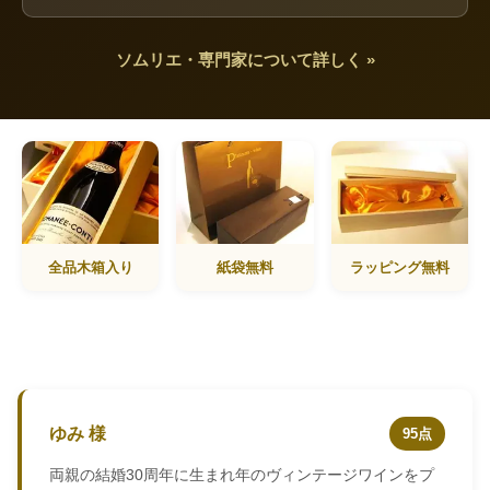
ソムリエ・専門家について詳しく »
全品木箱入り
紙袋無料
ラッピング無料
ゆみ 様
95点
両親の結婚30周年に生まれ年のヴィンテージワインをプ