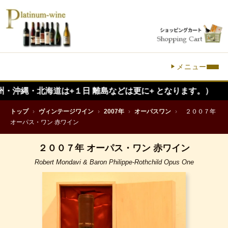
メニュー
北海道は+１日 離島などは更に+ となります。）
トップ
›
ヴィンテージワイン
›
2007年
›
オーパスワン
›
２００７年
オーパス・ワン 赤ワイン
２００７年 オーパス・ワン 赤ワイン
Robert Mondavi & Baron Philippe-Rothchild Opus One