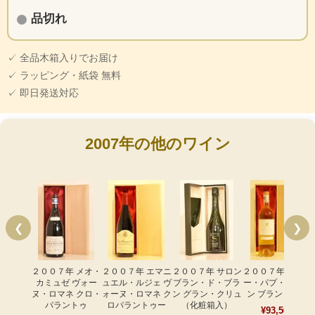
品切れ
✓ 全品木箱入りでお届け
✓ ラッピング・紙袋 無料
✓ 即日発送対応
2007年の他のワイン
❮
❯
２００７年 メオ・
２００７年 エマニ
２００７年 サロン
２００７年 シャト
カミュゼ ヴォー
ュエル・ルジェ ヴ
ブラン・ド・ブラ
ー・パプ・クレマ
ヌ・ロマネ クロ・
ォーヌ・ロマネ ク
ン グラン・クリュ
ン ブラン（白）
パラントゥ
ロパラントゥー
（化粧箱入）
¥93,500