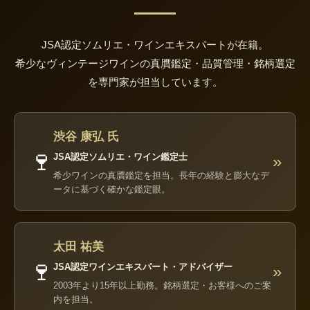
JSA認定ソムリエ・ワインエキスパートが在籍。
希少なヴィンテージワインの真贋鑑定・品質管理・銘柄選定
を専門家が担当しています。
渋谷 康弘 氏
🍷
JSA認定ソムリエ・ワイン鑑定士
»
希少ワインの真贋鑑定を担当。長年の経験と膨大なデ
ータに基づく確かな鑑定眼。
太田 祐美
🍷
JSA認定ワインエキスパート・アドバイザー
»
2003年より15年以上勤務。銘柄選定・お客様へのご案
内を担当。