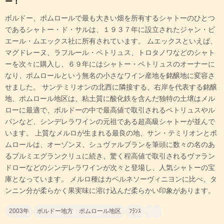
ー！
ボルドー、ポムロールで最も大きい畑を所有するシャトーのひとつ
であるシャトー・ド・サルは、１９３７年に設立されたジャン・ピ
エール・ムエックス社に所有されています。 ムエックスといえば、
マグドレーヌ、ラフルール・ペトリュス、トロタノワなどのシャト
ーを次々に購入し、６９年にはシャトー・ペトリュスのオーナーに
なり、ポムロールという無名の小さなワイン産地を銘醸地に変容さ
せました。 サンテミリオンの北西に隣接する、右岸を代表する銘醸
地、ポムロール地区は、粘土質に酸化鉄を含んだ独特の土壌はメル
ローに最適で、ボルドーの中で最高値で取引されるペトリュスやル
パンなど、シンデレラワインの元祖である超高級シャトーが並んで
います。 上質なメルロが生まれる最良の地、サン・テミリオンとポ
ムロールは、オーゾンヌ、シュヴァルブランを筆頭に数々の名のあ
るプルミエグランクリュに続き、驚く程高値で取引されるヴァラン
ドローなどのシンデレラワインが次々と登場し、人気シャトーの宝
庫となっています。 メルロ種はカベルネソーヴィニヨンに比べ、タ
ンニン分が柔らかく果実味に溶け込んだ柔らかい印象があります。
2003年
ボルドー地方 ポムロール地区
ﾌﾗﾝｽ