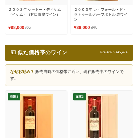
２００３年 シャトー・ディケム
２００３年 レ・フォール・ド・
（イケム）（甘口貴腐ワイン）
ラトゥール ハーフボトル 赤ワイ
ン
¥98,000
¥38,000
税込
税込
💴 似た価格帯のワイン
¥24,486〜¥45,474
なぜお勧め？
販売当時の価格帯に近い、現在販売中のワインで
す。
在庫3
在庫3