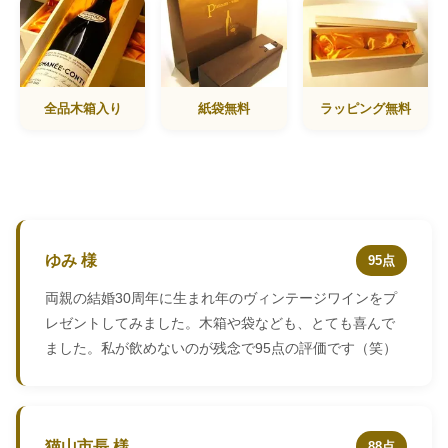
全品木箱入り
紙袋無料
ラッピング無料
ゆみ 様
95点
両親の結婚30周年に生まれ年のヴィンテージワインをプ
レゼントしてみました。木箱や袋なども、とても喜んで
ました。私が飲めないのが残念で95点の評価です（笑）
猫山市長 様
88点