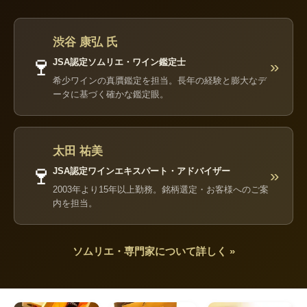
渋谷 康弘 氏
🍷
JSA認定ソムリエ・ワイン鑑定士
»
希少ワインの真贋鑑定を担当。長年の経験と膨大なデ
ータに基づく確かな鑑定眼。
太田 祐美
🍷
JSA認定ワインエキスパート・アドバイザー
»
2003年より15年以上勤務。銘柄選定・お客様へのご案
内を担当。
ソムリエ・専門家について詳しく »