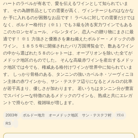
ハートのラベルが有名で、愛を伝えるワインとして知られていま
す。 その為贈答品としての需要が高く、ヴィンテージものはなかな
か 手に入れるのが困難なお品です！ ラベルに対しての需要だけでは
なく、ボルドー格付け（※１）でも３級を誇る実力ワインでもある
このカロンセギュール、 バレンタイン、恋人への贈り物にまさに最
適です！ ※１ 力強さと優雅さを兼ね備えたボルドー・メドックの赤
ワイン。 １８５５年に開催されたパリ万国博覧会で、数あるワイン
の中から選ばれた５８のシャトーは、オーブリオンを除いた全てが
メドック地区のものでした。 そんな高級赤ワインを産出するメドッ
ク地区では今でも、権威ある格付けワインが世界中に知られていま
す。 しっかり骨格のある、タンニンの強いカベルネ・ソーヴィニヨ
ン主体の赤ワインから、サン・テステフ辺りになるとメルロの比率
が若干高まり、優しさが加わります。 若いうちはタンニン分が豊富
でスパイシーな特徴のあるメドックのワインも、熟成と共にエレガ
ントで滑らかで、複雑味が増します。
2003年
ボルドー地方 オーメドック地区 サン・テステフ村
ﾌﾗﾝｽ
RS