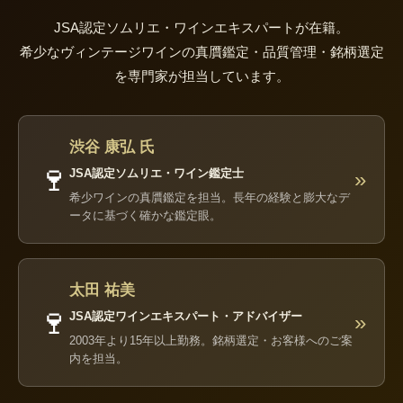
JSA認定ソムリエ・ワインエキスパートが在籍。
希少なヴィンテージワインの真贋鑑定・品質管理・銘柄選定
を専門家が担当しています。
渋谷 康弘 氏
🍷
JSA認定ソムリエ・ワイン鑑定士
»
希少ワインの真贋鑑定を担当。長年の経験と膨大なデ
ータに基づく確かな鑑定眼。
太田 祐美
🍷
JSA認定ワインエキスパート・アドバイザー
»
2003年より15年以上勤務。銘柄選定・お客様へのご案
内を担当。