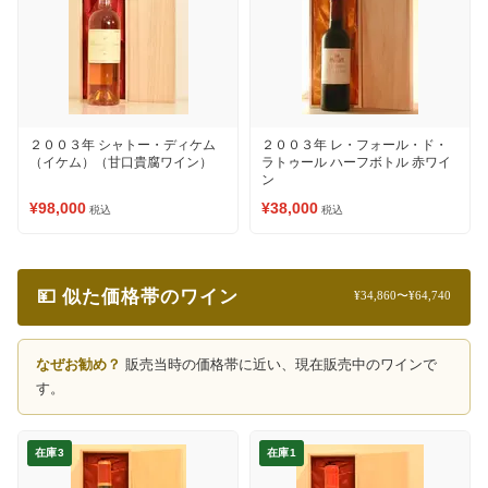
２００３年 シャトー・ディケム
２００３年 レ・フォール・ド・
（イケム）（甘口貴腐ワイン）
ラトゥール ハーフボトル 赤ワイ
ン
¥98,000
¥38,000
税込
税込
💴 似た価格帯のワイン
¥34,860〜¥64,740
なぜお勧め？
販売当時の価格帯に近い、現在販売中のワインで
す。
在庫3
在庫1