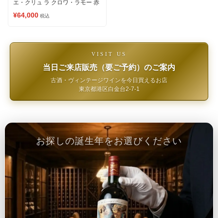
エ・クリュ ラ クロワ・ラモー 赤
ワイン
¥64,000
税込
VISIT US
当日ご来店販売（要ご予約）のご案内
古酒・ヴィンテージワインを今日買えるお店
東京都港区白金台2-7-1
お探しの誕生年をお選びください