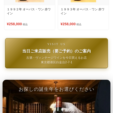
１９９２年 オーパス・ワン 赤ワ
１９９３年 オーパス・ワン 赤ワ
イン
イン
¥258,000
¥258,000
税込
税込
VISIT US
当日ご来店販売（要ご予約）のご案内
古酒・ヴィンテージワインを今日買えるお店
東京都港区白金台2-7-1
お探しの誕生年をお選びください