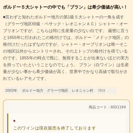
ボルドー５大シャトーの中でも「ブラン」は希少価値が高い！
■言わずと知れたボルドー地方の第1級５大シャトーの一角を成す
（グラーヴ地区特級・ペサック・レオニャンＡＣ）シャトー・オー
ブリオンですが、こちらは特に生産量の少ない白です。 厳密に言う
と1855年に行われたこの格付けでは、ボルドー「メドック地区」の
格付けだったはずなのですが、シャトー・オーブリオンは唯一そこ
の地区以外からエントリーされ、その上トップの格付けを得ている
のです。1855年の時点で既に、無視することが出来ないほどの実力
を持っていたということなのでしょう。 ブラン（白ワイン）は生産
量が少ない事から希少価値が高く、世界中でかなり高値で取引がさ
れているレアモノです。
2003年
ボルドー地方 グラーヴ地区 レオニャン村
ﾌﾗﾝｽ
商品コード：6031199
●
このワインは現在販売を終了しております