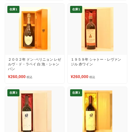
在庫1
在庫1
２００２年 ドン･ペリニョン レゼ
１９５９年 シャトー・レヴァン
ルヴ・ド・ラベイ 白 泡・シャン
ジル 赤ワイン
パン
¥260,000
¥260,000
税込
税込
在庫3
在庫3