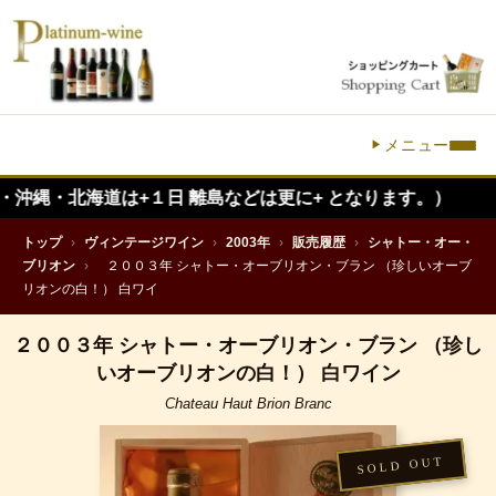
メニュー
海道は+１日 離島などは更に+ となります。）
トップ
›
ヴィンテージワイン
›
2003年
›
販売履歴
›
シャトー・オー・
ブリオン
›
２００３年 シャトー・オーブリオン・ブラン （珍しいオーブ
リオンの白！） 白ワイ
２００３年 シャトー・オーブリオン・ブラン （珍し
いオーブリオンの白！） 白ワイン
Chateau Haut Brion Branc