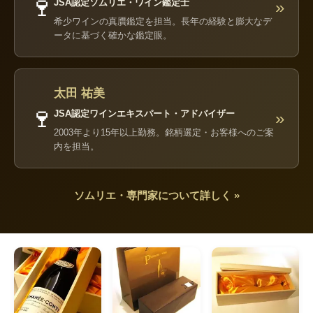
🍷
JSA認定ソムリエ・ワイン鑑定士
»
希少ワインの真贋鑑定を担当。長年の経験と膨大なデ
ータに基づく確かな鑑定眼。
太田 祐美
🍷
JSA認定ワインエキスパート・アドバイザー
»
2003年より15年以上勤務。銘柄選定・お客様へのご案
内を担当。
ソムリエ・専門家について詳しく »