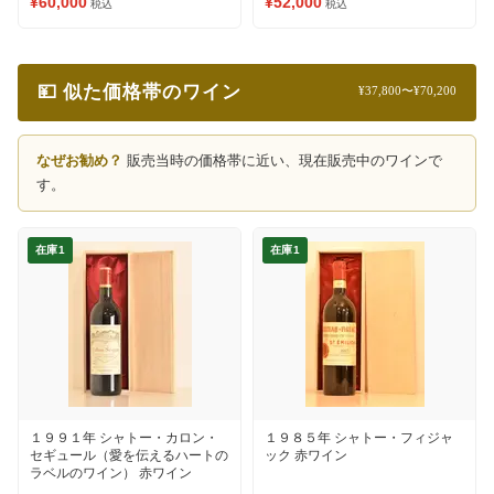
¥60,000
¥52,000
税込
税込
💴 似た価格帯のワイン
¥37,800〜¥70,200
なぜお勧め？
販売当時の価格帯に近い、現在販売中のワインで
す。
在庫1
在庫1
１９９１年 シャトー・カロン・
１９８５年 シャトー・フィジャ
セギュール（愛を伝えるハートの
ック 赤ワイン
ラベルのワイン） 赤ワイン