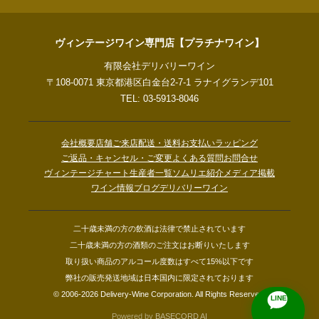
ヴィンテージワイン専門店【プラチナワイン】
有限会社デリバリーワイン
〒108-0071 東京都港区白金台2-7-1 ラナイグランデ101
TEL: 03-5913-8046
会社概要
店舗ご来店
配送・送料
お支払い
ラッピング
ご返品・キャンセル・ご変更
よくある質問
お問合せ
ヴィンテージチャート
生産者一覧
ソムリエ紹介
メディア掲載
ワイン情報ブログ
デリバリーワイン
二十歳未満の方の飲酒は法律で禁止されています
二十歳未満の方の酒類のご注文はお断りいたします
取り扱い商品のアルコール度数はすべて15%以下です
弊社の販売発送地域は日本国内に限定されております
© 2006-2026 Delivery-Wine Corporation. All Rights Reserved.
LINE
Powered by
BASECORD AI