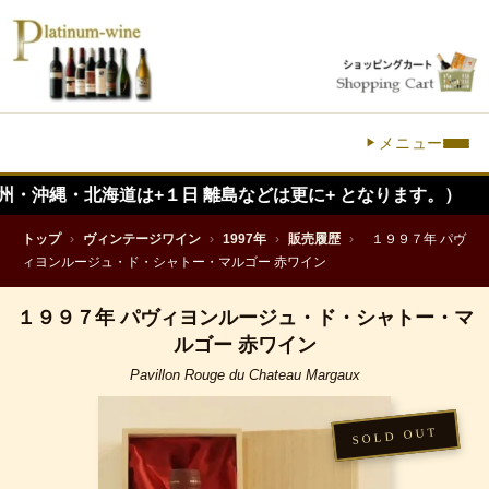
メニュー
北海道は+１日 離島などは更に+ となります。）
トップ
›
ヴィンテージワイン
›
1997年
›
販売履歴
›
１９９７年 パヴ
ィヨンルージュ・ド・シャトー・マルゴー 赤ワイン
１９９７年 パヴィヨンルージュ・ド・シャトー・マ
ルゴー 赤ワイン
Pavillon Rouge du Chateau Margaux