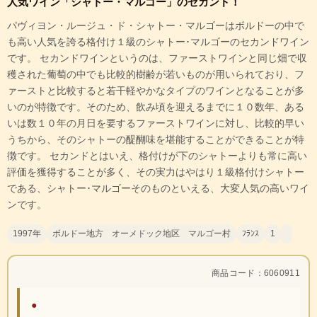
人気ワイン「シャトー・マルゴー」のセカンド！
パヴィヨン・ルージュ・ド・シャトー・マルゴーはボルドーの中で
も高い人気を誇る格付け１級のシャトー･マルゴーのセカンドワイン
です。 セカンドワインというのは、ファーストワインと同じ畑で収
穫された葡萄の中でも比較的樹齢が若いものが用いられており、フ
ァーストと比較すると若干軽やかなタイプのワインとなることが多
いのが特徴です。そのため、飲み頃を迎えるまでに１０数年、ある
いは数１０年の月日を要するファーストワインに対し、比較的早い
うちから、そのシャトーの醍醐味を堪能することができることが特
徴です。 セカンドとはいえ、格付けが下のシャトーよりも常に高い
評価を獲得することが多く、その実力はやはり１級格付けシャトー
である、シャトー･マルゴーそのものといえる、大変人気の高いワイ
ンです。
1997年
ボルドー地方 オーメドック地区 マルゴー村
ﾌﾗﾝｽ
1
商品コード：6060911
●