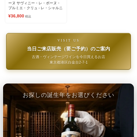
ーヌ サヴィニー・レ・ボーヌ・
プルミエ・クリュ - レ・シャルニ
エール 赤ワイン
¥36,800
税込
VISIT US
当日ご来店販売（要ご予約）のご案内
古酒・ヴィンテージワインを今日買えるお店
東京都港区白金台2-7-1
お探しの誕生年をお選びください