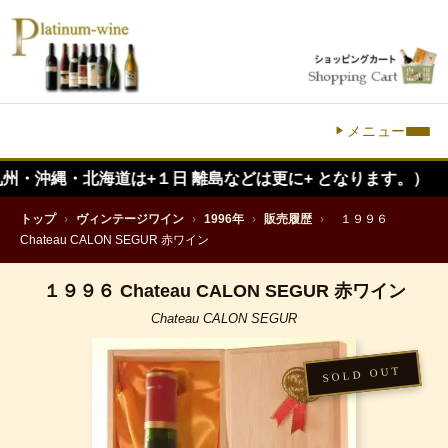
メニュー
・北海道は+１日 離島などは更に+ となります。）
トップ
›
ヴィンテージワイン
›
1996年
›
販売履歴
›
１９９６
Chateau CALON SEGUR 赤ワイン
１９９６ Chateau CALON SEGUR 赤ワイン
Chateau CALON SEGUR