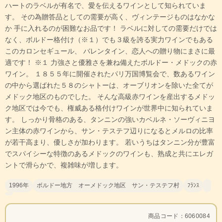
ハートのラベルが有名で、愛を伝えるワインとして知られていま
す。 その為贈答品としての需要が高く、ヴィンテージものはなかな
か 手に入れるのが困難なお品です！ ラベルに対しての需要だけでは
なく、ボルドー格付け（※１）でも３級を誇る実力ワインでもある
このカロンセギュール、 バレンタイン、恋人への贈り物にまさに最
適です！ ※１ 力強さと優雅さを兼ね備えたボルドー・メドックの赤
ワイン。 １８５５年に開催されたパリ万国博覧会で、数あるワイン
の中から選ばれた５８のシャトーは、オーブリオンを除いた全てが
メドック地区のものでした。 そんな高級赤ワインを産出するメドッ
ク地区では今でも、権威ある格付けワインが世界中に知られていま
す。 しっかり骨格のある、タンニンの強いカベルネ・ソーヴィニヨ
ン主体の赤ワインから、サン・テステフ辺りになるとメルロの比率
が若干高まり、優しさが加わります。 若いうちはタンニン分が豊富
でスパイシーな特徴のあるメドックのワインも、熟成と共にエレガ
ントで滑らかで、複雑味が増します。
1996年
ボルドー地方 オーメドック地区 サン・テステフ村
ﾌﾗﾝｽ
商品コード：6060084