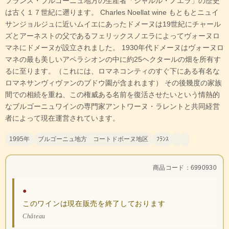
フランス・ブルゴーニュ地方の生産者「シャルル・ノエラ」の歴史
は古く１７世紀に遡ります。 Charles Noellat wine もともとニュイ
サンジョルジュに近いムイエにあったドメーヌは19世紀にチャール
ズとアーネストの父であるフェリックスノエラによってヴォーヌロ
マネにドメーヌが設立されました。 1930年代ドメーヌはヴォーヌロ
マネの最も美しいアペラシオンの中に約25ヘクタールの畑を所有す
るに至ります。（これには、ロマネコンティのすぐ下にある有名な
ロマネサンヴィヴァンのブドウ園が含まれます） その後幾度の家族
間での相続を重ね、この権威ある名前を復活させたいという情熱的
なブルゴーニュワインの専門家アントワーヌ・ラレントと共同経営
者によって現在運営されています。
1995年
ブルゴーニュ地方 コートドボーヌ地区
ﾌﾗﾝｽ
商品コード：6990930
●
このワインは現在販売を終了しております
Château