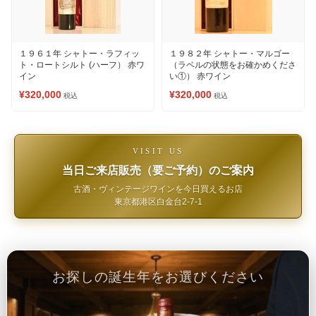
１９６１年 シャトー・ラフィッ
１９８２年 シャトー・マルゴー
ト・ロートシルト (ハーフ） 赤ワ
（ラベルの状態をお確かめくださ
イン
い①） 赤ワイン
¥320,000
¥320,000
税込
税込
VISIT US
当日ご来店販売（要ご予約）のご案内
古酒・ヴィンテージワインを今日買えるお店
東京都港区白金台2-7-1
お探しの誕生年をお選びください