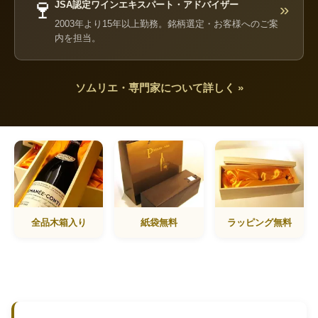
🍷
JSA認定ワインエキスパート・アドバイザー
»
2003年より15年以上勤務。銘柄選定・お客様へのご案
内を担当。
ソムリエ・専門家について詳しく »
全品木箱入り
紙袋無料
ラッピング無料