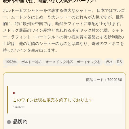
欧州や中国では、間違いなく人気ナンバーワン！
ボルドー五大シャトーを代表する偉大なシャトー。 日本ではマルゴ
ー、ムートンをはじめ、５大シャトーのどれもが人気ですが、世界
的に、特に欧州や中国では、断然ラフィットに軍配が上がります。
メドック最高のワイン産地と言われるポイヤック村の北端、シャト
ー・ラフィット・ロートシルトの持つ石灰質を基盤とする砂利層の
土壌は、他の近隣のシャトーのものとは異なり、奇跡のフィネスを
持ったワインを生み出します。
1992年
ボルドー地方 オーメドック地区 ポーイヤック村
ﾌﾗﾝｽ
RS
商品コード：7900180
●
このワインは現在販売を終了しております
Château
品切れ