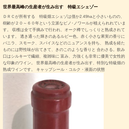
世界最高峰の生産者が生み出す 特級エシェゾー
ＤＲＣが所有する 特級畑エシェゾは僅か2.49haと小さいものの、
樹齢が２０～６０年という立派なピノ･ノワールが植えられれていま
す。 収穫は全て手摘みで行われ、オーク樽でしっくりと熟成されて
います。 透き通った輝きのあるルビー色。赤く小さな果実の香りに
バニラ、スモーク、スパイスなどのニュアンスを持ち、 熟成を経た
ものには野性味が出てきて、きのこのような香りと 合わさる。飲み
口はシルキーで繊細、複雑味に 富み、力強くも非常に優美で女性的
な印象のワイン。 世界最高峰の生産者が生み出す、特別な特級畑の
熟成ワインです。 キャップシール・コルク・液面の状態