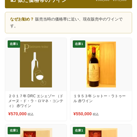
💴 似た価格帯のワイン
なぜお勧め？
販売当時の価格帯に近い、現在販売中のワインで
す。
在庫1
在庫1
２０１７年 DRC エシェゾー （ド
１９５３年 シャトー・ラトゥー
メーヌ・ド・ラ・ロマネ・コンテ
ル 赤ワイン
ィ） 赤ワイン
¥570,000
¥550,000
税込
税込
在庫1
在庫1