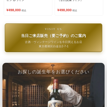
オン 赤ワイン
（甘口貴腐ワイン）
¥498,000
¥498,000
税込
税込
VISIT US
当日ご来店販売（要ご予約）のご案内
古酒・ヴィンテージワインを今日買えるお店
東京都港区白金台2-7-1
お探しの誕生年をお選びください