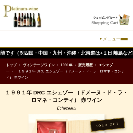
メニュー
※四国・中国・九州・沖縄・北海道は+１日 離島などは更に+ とな
トップ
›
ヴィンテージワイン
›
1991年
›
販売履歴
›
エシェゾ
ー
›
１９９１年 DRC エシェゾー （ドメーヌ・ド・ラ・ロマネ・コンテ
ィ） 赤ワイン
１９９１年 DRC エシェゾー （ドメーヌ・ド・ラ・
ロマネ・コンティ） 赤ワイン
Echezeaux