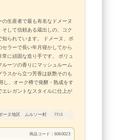
ーの生産者で最も有名なドメーヌ
、そして信頼ある蔵出しの、コク
知られています。 ドメーヌ、ポ
のセラーで長い年月寝かしてから
常に頑固な造り手です。 ボリュ
フルーツの香りにマッシュルーム
グラスから立つ芳香は妖艶そのも
用し、オーク樽で発酵・熟成をす
でエレガントなスタイルに仕上が
ボーヌ地区 ムルソー村
ﾌﾗﾝｽ
商品コード：6060023