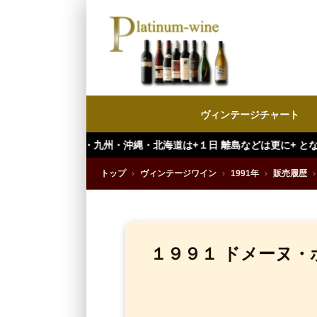
ヴィンテージチャート
州・沖縄・北海道は+１日 離島などは更に+ となります。）
トップ
›
ヴィンテージワイン
›
1991年
›
販売履歴
›
１９９１ ドメーヌ・ポチ