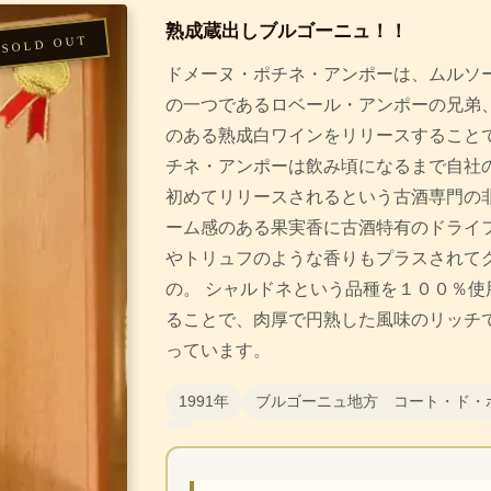
熟成蔵出しブルゴーニュ！！
ドメーヌ・ポチネ・アンポーは、ムルソ
の一つであるロベール・アンポーの兄弟
のある熟成白ワインをリリースすることで
チネ・アンポーは飲み頃になるまで自社
初めてリリースされるという古酒専門の非
ーム感のある果実香に古酒特有のドライ
やトリュフのような香りもプラスされて
の。 シャルドネという品種を１００％使
ることで、肉厚で円熟した風味のリッチ
っています。
1991年
ブルゴーニュ地方 コート・ド・