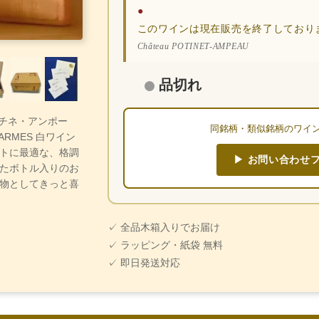
●
このワインは現在販売を終了しており
Château POTINET-AMPEAU
品切れ
・ポチネ・アンポー
同銘柄・類似銘柄のワイ
CHARMES 白ワイン
トに最適な、格調
▶ お問い合わせ
たボトル入りのお
物としてきっと喜
✓ 全品木箱入りでお届け
✓ ラッピング・紙袋 無料
✓ 即日発送対応