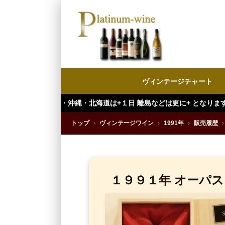
ヴィンテージチャート
縄・北海道は+１日 離島などは更に+ となります。）
トップ
›
ヴィンテージワイン
›
1991年
›
販売履歴
›
１９９１年 オーパ