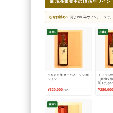
📅 現在販売中の1986年ワイン
なぜお勧め？
同じ1986年ヴィンテージで
在庫1
在庫1
１９８６年 オーパス・ワン 赤
１９８６年
ワイン
（画像で
認ください
¥320,000
¥280,00
税込
在庫3