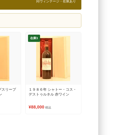
同ヴィンテージ・在庫あり
在庫3
グスリープ
１９８６年 シャトー・コス・
ン
デストゥルネル 赤ワイン
¥88,000
税込