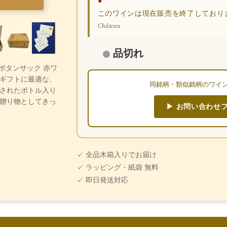
●
このワインは現在販売を終了しており
Château
品切れ
・ポタンサック 赤ワ
ギフトに最適な、
同銘柄・類似銘柄のワイ
されたボトル入り
贈り物としてきっ
▶ お問い合わせ
✓ 全品木箱入りでお届け
✓ ラッピング・紙袋 無料
✓ 即日発送対応