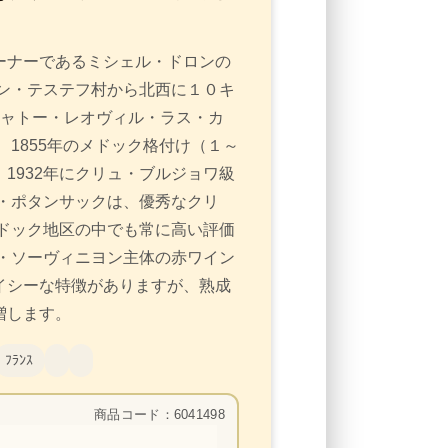
ーナーであるミシェル・ドロンの
ン・テステフ村から北西に１０キ
シャトー・レオヴィル・ラス・カ
 1855年のメドック格付け（１～
1932年にクリュ・ブルジョワ級
・ポタンサックは、優秀なクリ
ドック地区の中でも常に高い評価
・ソーヴィニヨン主体の赤ワイン
イシーな特徴がありますが、熟成
増します。
ﾌﾗﾝｽ
商品コード：6041498