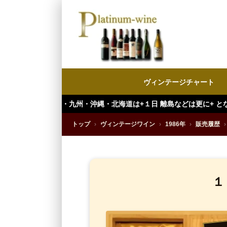
ヴィンテージチャート
九州・沖縄・北海道は+１日 離島などは更に+ となります。）
トップ
›
ヴィンテージワイン
›
1986年
›
販売履歴
›
１