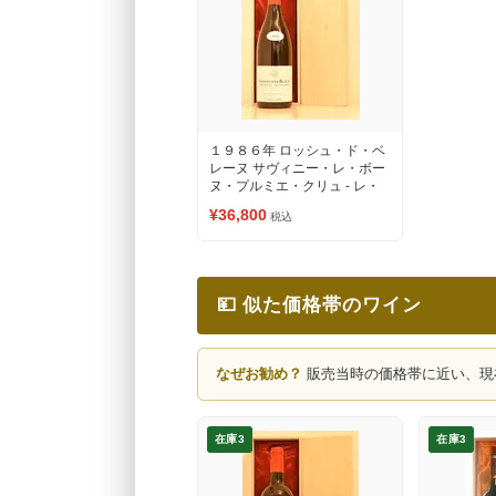
１９８６年 ロッシュ・ド・ベ
レーヌ サヴィニー・レ・ボー
ヌ・プルミエ・クリュ - レ・
シャルニエール 赤ワイン
¥36,800
税込
💴 似た価格帯のワイン
なぜお勧め？
販売当時の価格帯に近い、現
在庫3
在庫3