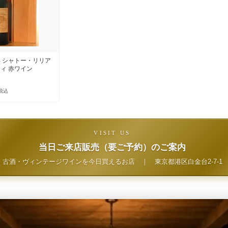
 シャトー・リリア
ィ 赤ワイン
税込
VISIT US
当日ご来店販売（要ご予約）のご案内
古酒・ヴィンテージワインを今日買えるお店
｜
東京都港区白金台2-7-1