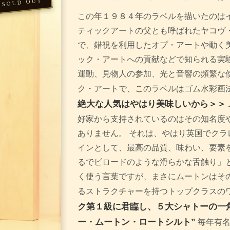
この年１９８４年のラベルを描いたのは
ティックアートの父とも呼ばれたヤコヴ・アガ
で、錯視を利用したオプ・アートや動く
ック・アートへの貢献などで知られる実験
運動、見物人の参加、光と音響の頻繁な
ク・アートで、このラベルはゴム水彩画
絶大な人気はやはり美味しいから＞＞
好家から支持されているのはその知名度
ありません。 それは、やはり英国でクラ
インとして、最高の品質、味わい、要素を
るでビロードのような滑らかな舌触り」
く使う言葉ですが、まさにムートンはそ
るストラクチャーを持つトップクラスの
ク第１級に君臨し、５大シャトーの一
ー・ムートン・ロートシルト”
毎年有名