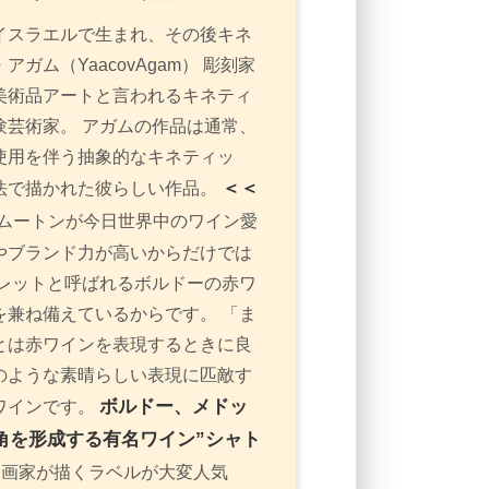
イスラエルで生まれ、その後キネ
ム（YaacovAgam） 彫刻家
美術品アートと言われるキネティ
芸術家。 アガムの作品は通常、
使用を伴う抽象的なキネティッ
＜＜
法で描かれた彼らしい作品。
ムートンが今日世界中のワイン愛
やブランド力が高いからだけでは
レットと呼ばれるボルドーの赤ワ
兼ね備えているからです。 「ま
とは赤ワインを表現するときに良
のような素晴らしい表現に匹敵す
ボルドー、メドッ
ワインです。
角を形成する有名ワイン”シャト
画家が描くラベルが大変人気