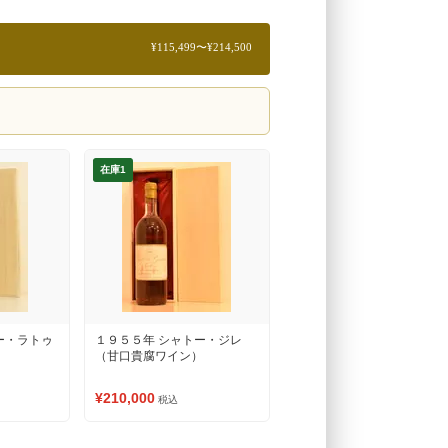
¥115,499〜¥214,500
在庫1
ー・ラトゥ
１９５５年 シャトー・ジレ
（甘口貴腐ワイン）
¥210,000
税込