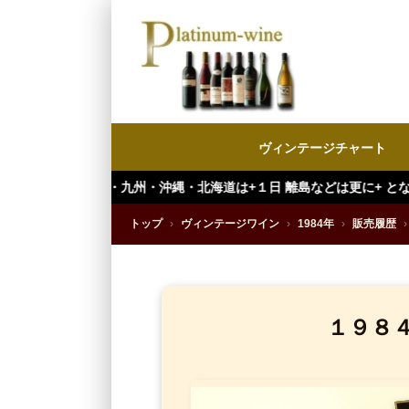
ヴィンテージチャート
・九州・沖縄・北海道は+１日 離島などは更に+ となります。）
トップ
›
ヴィンテージワイン
›
1984年
›
販売履歴
›
１９８