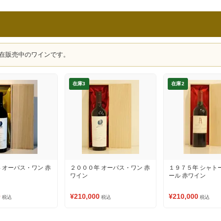
在販売中のワインです。
在庫3
在庫2
 オーパス・ワン 赤
２０００年 オーパス・ワン 赤
１９７５年 シャト
ワイン
ール 赤ワイン
0
¥210,000
¥210,000
税込
税込
税込