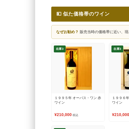
💴 似た価格帯のワイン
なぜお勧め？
販売当時の価格帯に近い、現
在庫3
在庫3
１９９５年 オーパス・ワン 赤
１９９６年
ワイン
ワイン
¥210,000
¥210,00
税込