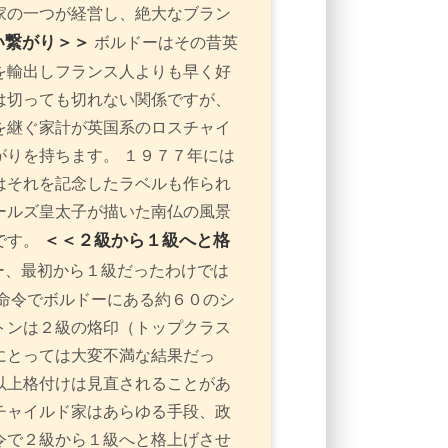
家の一つが経営し、絶大なブラン
い繋がり＞＞
ボルドーはその昔英
を輸出しフランス人よりも早く好
は切っても切れない関係ですが、
を継ぐ家計が英国系のロスチャイ
りを持ちます。 １９７７年には
はそれを記念したラベルも作られ
ールズ皇太子が描いた南仏の風景
＜＜２級から１級へと格
です。
ー、最初から１級だったわけでは
命令でボルドーにある約６０のシ
トンは２級の烙印（トップクラス
にとっては大変不満な結果だっ
以上格付けは見直されることがあ
チャイルド家はあらゆる手段、政
令で２級から１級へと格上げさせ