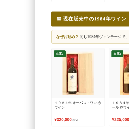
📅 現在販売中の1984年ワイン
なぜお勧め？
同じ1984年ヴィンテージで
在庫3
在庫2
１９８４年 オーパス・ワン 赤
１９８４年
ワイン
ール 赤ワ
¥320,000
¥225,00
税込