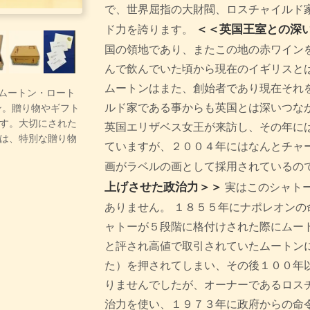
で、世界屈指の大財閥、ロスチャイルド
＜＜英国王室との深
ド力を誇ります。
国の領地であり、またこの地の赤ワイン
んで飲んでいた頃から現在のイギリスと
ムートンはまた、創始者であり現在それ
ー・ムートン・ロート
ルド家である事からも英国とは深いつなが
ン。贈り物やギフト
す。大切にされた
英国エリザベス女王が来訪し、その年に
は、特別な贈り物
ていますが、２００４年にはなんとチャ
画がラベルの画として採用されているの
上げさせた政治力＞＞
実はこのシャト
ありません。 １８５５年にナポレオンの
ャトーが５段階に格付けされた際にムー
と評され高値で取引されていたムートン
た）を押されてしまい、その後１００年
りませんでしたが、オーナーであるロス
治力を使い、１９７３年に政府からの命