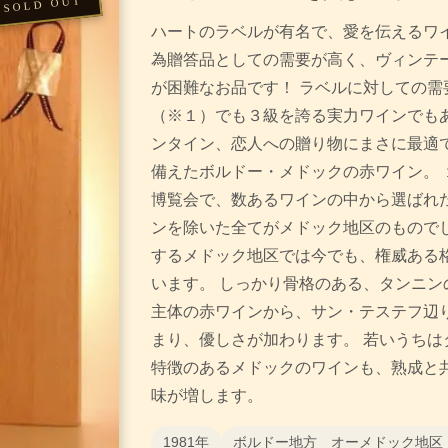
ハートのラベルが有名で、愛を伝えるワイ
為贈答品としての需要が高く、ヴィンテー
が困難なお品です！ ラベルに対しての需
（※１）でも３級を誇る実力ワインでもあ
ンタイン、恋人への贈り物にまさに最適で
備えたボルドー・メドックの赤ワイン。 
博覧会で、数あるワインの中から選ばれ
ンを除いた全てがメドック地区のものでし
するメドック地区では今でも、権威ある
います。 しっかり骨格のある、タンニン
主体の赤ワインから、サン・テステフ辺
まり、優しさが加わります。 若いうちは
特徴のあるメドックのワインも、熟成と
味が増します。
1981年
ボルドー地方 オーメドック地区