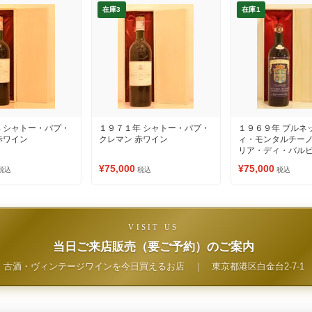
在庫3
在庫1
 シャトー・パプ・
１９７１年 シャトー・パプ・
１９６９年 ブルネ
赤ワイン
クレマン 赤ワイン
ィ・モンタルチーノ
リア・ディ・バルビ
¥75,000
¥75,000
税込
税込
税込
VISIT US
当日ご来店販売（要ご予約）のご案内
古酒・ヴィンテージワインを今日買えるお店
｜
東京都港区白金台2-7-1