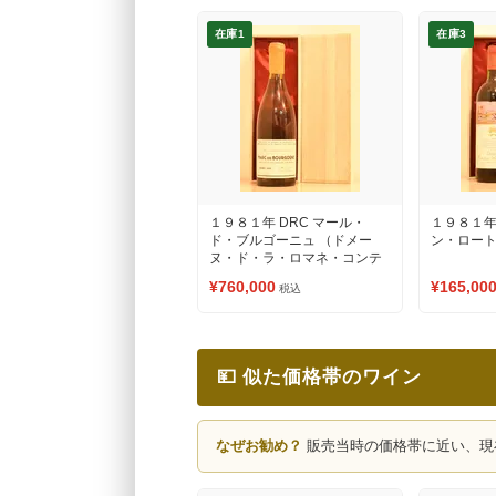
在庫1
在庫3
１９８１年 DRC マール・
１９８１年
ド・ブルゴーニュ （ドメー
ン・ロート
ヌ・ド・ラ・ロマネ・コンテ
ィ）
¥760,000
¥165,00
税込
💴 似た価格帯のワイン
なぜお勧め？
販売当時の価格帯に近い、現