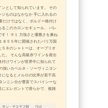
ンとして知られています。 その
ジものはなかなか 手に入れるの
要だけではなく、ボルドー格付け
るこのカロンセギュール、 バレ
す！ ※１ 力強さと優雅さを兼ね
１８５５年に開催されたパリ万国
た５８のシャトーは、オーブリオ
た。 そんな高級赤ワインを産出
格付けワインが世界中に知られて
の強いカベルネ・ソーヴィニヨン
りになるとメルロの比率が若干高
タンニン分が豊富でスパイシーな
共にエレガントで滑らかで、複雑
 サン・テステフ村
ﾌﾗﾝｽ