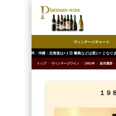
ヴィンテージチャート
・沖縄・北海道は+１日 離島などは更に+ となります。）
トップ
›
ヴィンテージワイン
›
1981年
›
販売履歴
›
１９