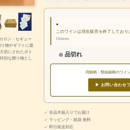
●
このワインは現在販売を終了しており
ー・カロン・セギュー
Château
贈り物やギフトに最
大切にされたボト
品切れ
特別な贈り物とし
同銘柄・類似銘柄のワイ
▶ お問い合わせ
✓ 全品木箱入りでお届け
✓ ラッピング・紙袋 無料
✓ 即日発送対応