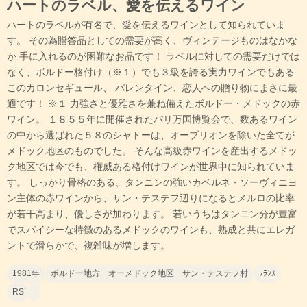
ハートのラベル、愛を伝えるワイン
ハートのラベルが有名で、愛を伝えるワインとして知られていま
す。 その為贈答品としての需要が高く、ヴィンテージものはなかな
か 手に入れるのが困難なお品です！ ラベルに対しての需要だけでは
なく、ボルドー格付け（※１）でも３級を誇る実力ワインでもある
このカロンセギュール、 バレンタイン、恋人への贈り物にまさに最
適です！ ※１ 力強さと優雅さを兼ね備えたボルドー・メドックの赤
ワイン。 １８５５年に開催されたパリ万国博覧会で、数あるワイン
の中から選ばれた５８のシャトーは、オーブリオンを除いた全てが
メドック地区のものでした。 そんな高級赤ワインを産出するメドッ
ク地区では今でも、権威ある格付けワインが世界中に知られていま
す。 しっかり骨格のある、タンニンの強いカベルネ・ソーヴィニヨ
ン主体の赤ワインから、サン・テステフ辺りになるとメルロの比率
が若干高まり、優しさが加わります。 若いうちはタンニン分が豊富
でスパイシーな特徴のあるメドックのワインも、熟成と共にエレガ
ントで滑らかで、複雑味が増します。
1981年
ボルドー地方 オーメドック地区 サン・テステフ村
ﾌﾗﾝｽ
RS