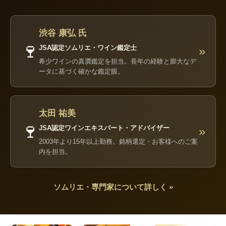
渋谷 康弘 氏
🍷
JSA認定ソムリエ・ワイン鑑定士
»
希少ワインの真贋鑑定を担当。長年の経験と膨大なデ
ータに基づく確かな鑑定眼。
太田 祐美
🍷
JSA認定ワインエキスパート・アドバイザー
»
2003年より15年以上勤務。銘柄選定・お客様へのご案
内を担当。
ソムリエ・専門家について詳しく »