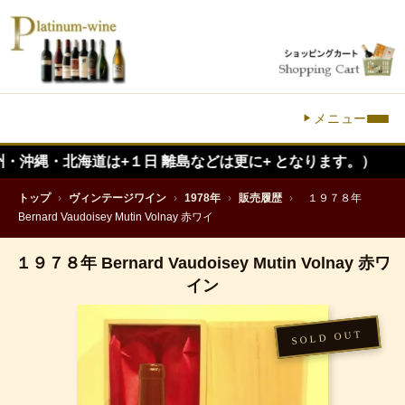
メニュー
北海道は+１日 離島などは更に+ となります。）
トップ
›
ヴィンテージワイン
›
1978年
›
販売履歴
›
１９７８年
Bernard Vaudoisey Mutin Volnay 赤ワイ
１９７８年 Bernard Vaudoisey Mutin Volnay 赤ワ
イン