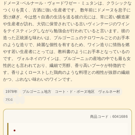
ドメーヌ･ベルナール・ヴォードワゼー・ミュタンは、クラシックな
つくりを貫く、古酒に強い生産者です。 数年前にドメーヌを息子に
受け継ぎ、今は悠々自適の生活を送る彼の元には、常に若い醸造家
や生産者が訪れ、大切に保管されている古いヴィンテージのワイン
をテイスティングしながら勉強会が行われていると言います。彼の
造った正統派な味わいは、ブルゴーニュのテロワールごとのお手本
のような造りで、綺麗な個性を有するため、ワイン造りに情熱を燃
やす若い生産者にとっては、教科書のようにお手本となっているの
です。 ヴォルネイのワインは、ブルゴーニュの産地の中でも最も女
性的とも言われており、繊細で芳醇、香り高いブーケが特徴的で
す。香りよくローストした鶏肉のような料理との相性が抜群の繊細
かつ、ぶれない味わいのワインです。
1978年
ブルゴーニュ地方 コート・ド・ボーヌ地区 ヴォルネー村
ﾌﾗﾝｽ
商品コード：6041686
●