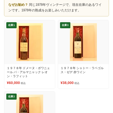
なぜお勧め？
同じ1978年ヴィンテージで、現在在庫のあるワイ
ンです。1978年の熟成をお楽しみいただけます。
在庫1
在庫3
１９７８年 ドメーヌ・ボワニェ
１９７８年 シャトー・ラベゴル
ール バ・アルマニャック レオ
ス・ゼデ 赤ワイン
ン・ラフィット
¥60,000
¥38,000
税込
税込
在庫2